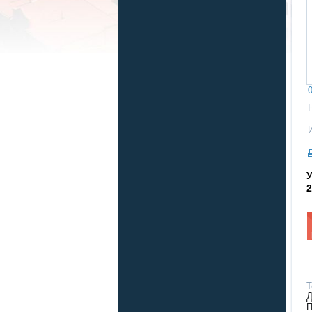
0
2
Т
Д
П