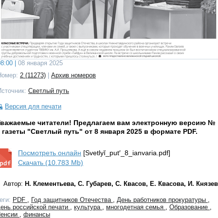
8:00 |
08 января 2025
Номер:
2 (11273)
|
Архив номеров
Источник:
Светлый путь
Версия для печати
Уважаемые читатели! Предлагаем вам электронную версию №
 газеты "Светлый путь" от 8 января 2025 в формате PDF.
Посмотреть онлайн
[Svetlyĭ_put′_8_ianvaria.pdf]
Скачать (10.783 Mb)
Автор:
Н. Клементьева, С. Губарев, С. Квасов, Е. Квасова, И. Князев
еги:
PDF
,
Год защитников Отечества
,
День работников прокуратуры
,
ень российской печати
,
культура
,
многодетная семья
,
Образование
,
енсии
,
финансы