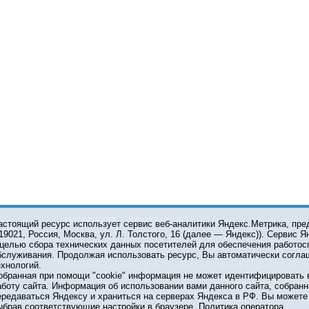
О ПРОЕКТЕ
КОНТАКТЫ
астоящий ресурс использует сервис веб-аналитики Яндекс.Метрика, пр
119021, Россия, Москва, ул. Л. Толстого, 16 (далее — Яндекс)). Сервис 
 целью сбора технических данных посетителей для обеспечения работос
© 2001-2026 Сетевое издание Тюмень Медиа. При испол
бслуживания. Продолжая использовать ресурс, Вы автоматически согла
обязательна.
ехнологий.
Главный редактор Е.В. Стрельцова, e-mail t-l@obl72.ru, те
обранная при помощи "cookie" информация не может идентифицировать 
Информационная лента выходит при финансовой поддер
аботу сайта. Информация об использовании вами данного сайта, собранн
области. Свидетельство о регистрации СМИ ЭЛ №ФС 77-6
ередаваться Яндексу и храниться на серверах Яндекса в РФ. Вы можете о
Федеральной службой по надзору в сфере связи, инфор
ыбрав соответствующие настройки в браузере.
Политика оператора
коммуникаций (Роскомнадзор).