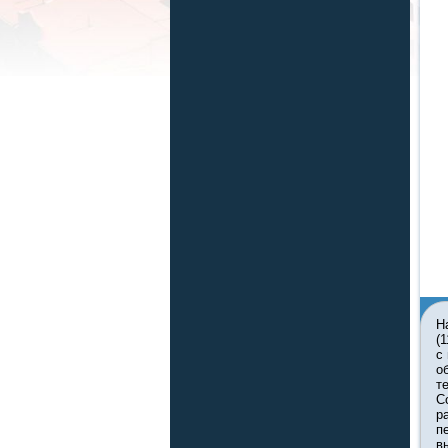
Н
(
с
о
т
С
р
п
в