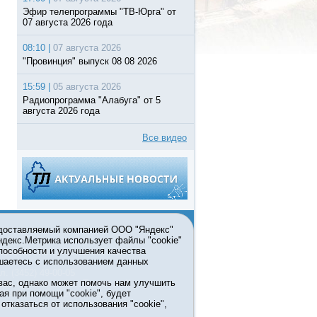
Эфир телепрограммы "ТВ-Юрга" от
07 августа 2026 года
08:10 |
07 августа 2026
"Провинция" выпуск 08 08 2026
15:59 |
05 августа 2026
Радиопрограмма "Алабуга" от 5
августа 2026 года
Все видео
едоставляемый компанией ООО "Яндекс"
Яндекс.Метрика использует файлы "cookie"
пособности и улучшения качества
ьзовании материалов ссылка
шаетесь с использованием данных
л. (3452) 49-00-05
вас, однако может помочь нам улучшить
жке правительства Тюменской
ая при помощи "cookie", будет
7413 от 13.10.2016 выдано
тказаться от использования "cookie",
мационных технологий и массовых