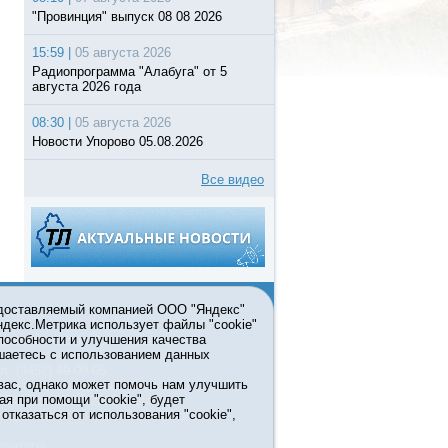
"Провинция" выпуск 08 08 2026
15:59 |
05 августа 2026
Радиопрограмма "Алабуга" от 5
августа 2026 года
08:30 |
05 августа 2026
Новости Упорово 05.08.2026
Все видео
едоставляемый компанией ООО "Яндекс"
Яндекс.Метрика использует файлы "cookie"
пособности и улучшения качества
ьзовании материалов ссылка
шаетесь с использованием данных
л. (3452) 49-00-05
вас, однако может помочь нам улучшить
жке правительства Тюменской
ая при помощи "cookie", будет
7413 от 13.10.2016 выдано
тказаться от использования "cookie",
мационных технологий и массовых
ератора