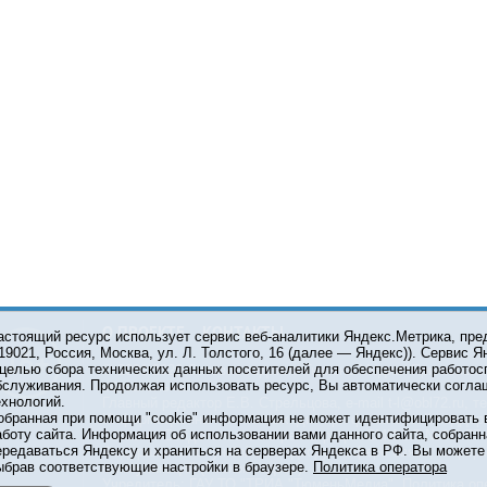
О ПРОЕКТЕ
КОНТАКТЫ
астоящий ресурс использует сервис веб-аналитики Яндекс.Метрика, пр
119021, Россия, Москва, ул. Л. Толстого, 16 (далее — Яндекс)). Сервис 
 целью сбора технических данных посетителей для обеспечения работос
© 2001-2026 Сетевое издание Тюмень Медиа. При испол
бслуживания. Продолжая использовать ресурс, Вы автоматически согла
обязательна.
ехнологий.
Главный редактор Е.В. Стрельцова, e-mail t-l@obl72.ru, те
обранная при помощи "cookie" информация не может идентифицировать 
Информационная лента выходит при финансовой поддер
аботу сайта. Информация об использовании вами данного сайта, собранн
области. Свидетельство о регистрации СМИ ЭЛ №ФС 77-6
ередаваться Яндексу и храниться на серверах Яндекса в РФ. Вы можете о
Федеральной службой по надзору в сфере связи, инфор
ыбрав соответствующие настройки в браузере.
Политика оператора
коммуникаций (Роскомнадзор).
Учредитель: ГАУ ТО "ТРИА "ТюменьМедиа".
Политика оп