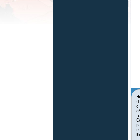
Н
(
с
о
т
С
р
п
в