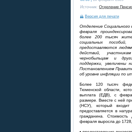
Источник:
Отделение Пенсио
Версия для печати
Отделение Социального ф
февраля проиндексиро
более 200 тысяч жите
социальных пособий,
предоставляются людям
действий, участника
чернобыльцам и друг
поддержки, увеличены 
Постановлением Правите
об уровне инфляции по и
Более 120 тысяч феде
Тюменской области, кот
выплата (ЕДВ), с февр
размере. Вместе с ней пр
(НСУ), который входи
предоставляется в нату
гражданина. Стоимость 
февраля выросла до 1728,4
• предоставление лекарст