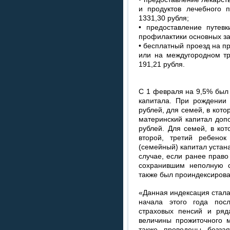
и продуктов лечебного 
1331,30 рубля;
• предоставление путевк
профилактики основных за
• бесплатный проезд на 
или на междугородном тр
191,21 рубля.
С 1 февраля на 9,5% был
капитала. При рождении 
рублей, для семей, в кото
материнский капитал доп
рублей. Для семей, в ко
второй, третий ребено
(семейный) капитал устан
случае, если ранее право
сохранившим неполную с
также был проиндексирова
«Данная индексация стал
начала этого года пос
страховых пенсий и ряда
величины прожиточного 
также проведены безза