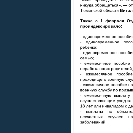
никуда обращаться», — о
Тюменской области
Витал
Также с 1 февраля От
проиндексировало:
- единовременное пособие
- единовременное пос
ребенка;
- единовременное пособи
семью;
- ежемесячное пособие 
неработающих родителей;
- ежемесячное пособие
проходящего военную служ
- ежемесячное пособие н
военную службу по призыв
- ежемесячную выплату
осуществляющим уход за 
18 лет или инвалидом с де
- выплаты по обязате
несчастных случаев н
заболеваний.