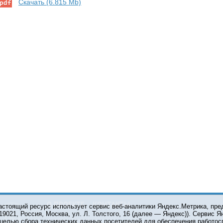
Скачать (6.815 Mb)
О ПРОЕКТЕ
КОНТАКТЫ
астоящий ресурс использует сервис веб-аналитики Яндекс.Метрика, пр
119021, Россия, Москва, ул. Л. Толстого, 16 (далее — Яндекс)). Сервис 
 целью сбора технических данных посетителей для обеспечения работос
© 2001-2026 Сетевое издание Тюмень Медиа. При испол