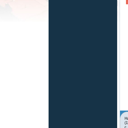
Н
(
с