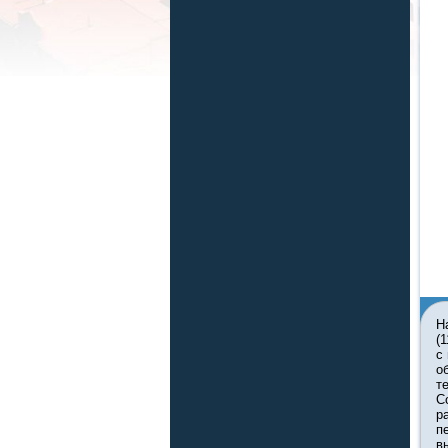
Н
(
с
о
т
С
р
п
в