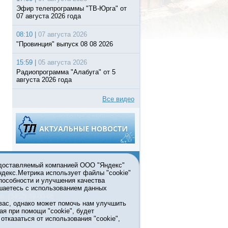
Эфир телепрограммы "ТВ-Юрга" от
07 августа 2026 года
08:10 |
07 августа 2026
"Провинция" выпуск 08 08 2026
15:59 |
05 августа 2026
Радиопрограмма "Алабуга" от 5
августа 2026 года
Все видео
едоставляемый компанией ООО "Яндекс"
Яндекс.Метрика использует файлы "cookie"
пособности и улучшения качества
ьзовании материалов ссылка
шаетесь с использованием данных
л. (3452) 49-00-05
вас, однако может помочь нам улучшить
жке правительства Тюменской
ая при помощи "cookie", будет
7413 от 13.10.2016 выдано
тказаться от использования "cookie",
мационных технологий и массовых