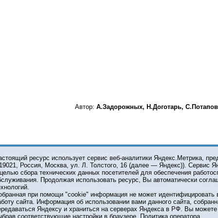
Автор:
А.Задорожных, Н.Доготарь, С.Потапов
О ПРОЕКТЕ
КОНТАКТЫ
астоящий ресурс использует сервис веб-аналитики Яндекс.Метрика, пр
119021, Россия, Москва, ул. Л. Толстого, 16 (далее — Яндекс)). Сервис 
 целью сбора технических данных посетителей для обеспечения работос
© 2001-2026 Сетевое издание Тюмень Медиа. При испол
бслуживания. Продолжая использовать ресурс, Вы автоматически согла
обязательна.
ехнологий.
Главный редактор Е.В. Стрельцова, e-mail t-l@obl72.ru, те
обранная при помощи "cookie" информация не может идентифицировать 
Информационная лента выходит при финансовой поддер
аботу сайта. Информация об использовании вами данного сайта, собранн
области. Свидетельство о регистрации СМИ ЭЛ №ФС 77-6
ередаваться Яндексу и храниться на серверах Яндекса в РФ. Вы можете о
Федеральной службой по надзору в сфере связи, инфор
ыбрав соответствующие настройки в браузере.
Политика оператора
коммуникаций (Роскомнадзор).