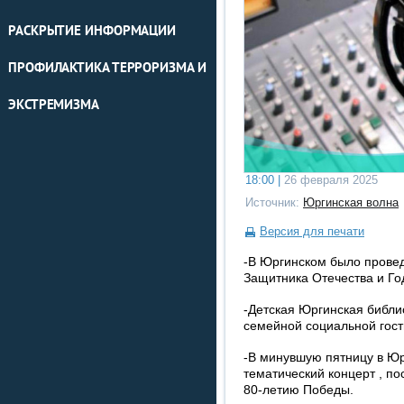
РАСКРЫТИЕ ИНФОРМАЦИИ
ПРОФИЛАКТИКА ТЕРРОРИЗМА И
ЭКСТРЕМИЗМА
18:00 |
26 февраля 2025
Источник:
Юргинская волна
Версия для печати
-В Юргинском было провед
Защитника Отечества и Го
-Детская Юргинская библи
семейной социальной гост
-В минувшую пятницу в Юр
тематический концерт , п
80-летию Победы.