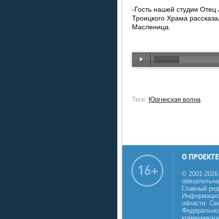
-Гость нашей студии Отец
Троицкого Храма рассказ
Масленица.
Теги:
Юргинская волна
О ПРОЕКТЕ
© 2001-2026
обязательна
Главный реда
Информацио
области. Св
Федеральной
коммуникаци