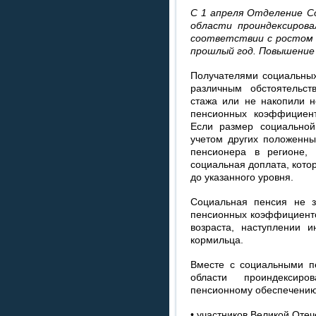
С 1 апреля Отделение С
области проиндексирова
соответствии с ростом 
прошлый год. Повышение 
Получателями социальных
различным обстоятельст
стажа или не накопили н
пенсионных коэффициент
Если размер социальной
учетом других положенны
пенсионера в регионе,
социальная доплата, кото
до указанного уровня.
Социальная пенсия не з
пенсионных коэффициенто
возраста, наступлении и
кормильца.
Вместе с социальными 
области проиндексир
пенсионному обеспечению
• участников Великой Оте