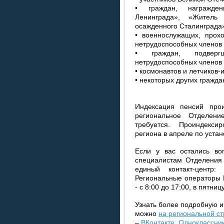
• граждан, награжде
Ленинграда», «Житель 
осажденного Сталинграда
• военнослужащих, прох
нетрудоспособных членов 
• граждан, подверг
нетрудоспособных членов 
• космонавтов и летчиков-
• некоторых других гражда
Индексация пенсий прои
региональное Отделен
требуется. Проиндекси
региона в апреле по уста
Если у вас остались во
специалистам Отделения 
единый контакт-центр
Региональные операторы 
- с 8:00 до 17:00, в пятницу
Узнать более подробную 
можно
на региональной с
–
ВКонтакте
,
Одноклассни