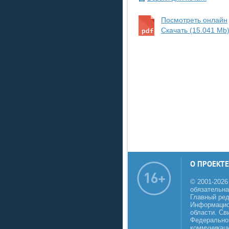
Посмотреть онлайн
Скачать (15.041 Mb
О ПРОЕКТЕ
© 2001-2026
обязательна
Главный реда
Информацио
области. Св
Федеральной
коммуникаци