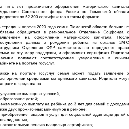
а пять лет проактивного оформления материнского капитала
Отделение Социального фонда России по Тюменской области
редоставило 52 300 сертификатов в таком формате.
 середины апреля 2020 года семьи Тюменской области больше не
обязаны обращаться в региональное Отделение Соцфонда с
заявлением на оформление материнского капитала. После
поступления данных о рождении ребенка из органов ЗАГС
сотрудники Отделения СФР самостоятельно определяет право
емьи на эту меру поддержки, и оформляют сертификат. Родители
малыша получают соответствующее уведомление в личном
абинете на портале госуслуг.
Также на портале госуслуг семья может подать заявление о
аспоряжении средствами материнского капитала. Родители могут
аправить средства на:
 улучшение жилищных условий;
 образование детей;
 ежемесячную выплату на ребёнка до 3 лет для семей с доходами
иже двух прожиточных минимумов в регионе;
 приобретение товаров и услуг для социальной адаптации детей с
нвалидностью;
 накопительную пенсию владельца сертификата;