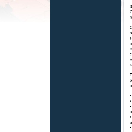
З
п
С
с
к
р
н
•
•
•
н
•
и
•