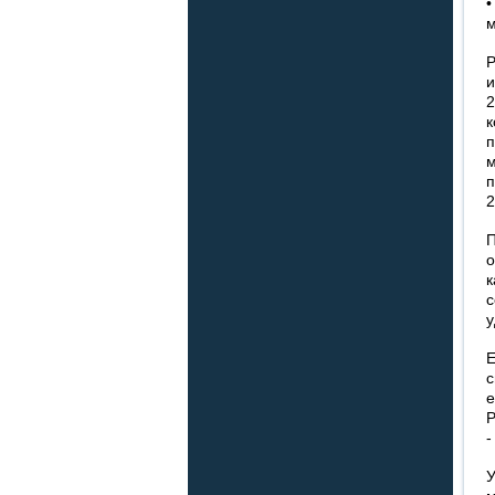
м
Р
и
2
п
п
2
к
у
Е
с
Р
-
У