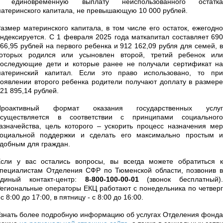
• единовременную выплату неиспользованного остатка
атеринского капитала, не превышающую 10 000 рублей.
азмер материнского капитала, в том числе его остаток, ежегодно
ндексируется. С 1 февраля 2025 года маткапитал составляет 690
66,95 рублей на первого ребенка и 912 162,09 рубля для семей, в
которых родился или усыновлен второй, третий ребенок или
оследующие дети и которые ранее не получали сертификат на
материнский капитал. Если это право использовано, то при
оявлении второго ребенка родители получают доплату в размере
21 895,14 рублей.
Проактивный формат оказания государственных услуг
осуществляется в соответствии с принципами социального
азначейства, цель которого – ускорить процесс назначения мер
социальной поддержки и сделать его максимально простым и
добным для граждан.
сли у вас остались вопросы, вы всегда можете обратиться к
пециалистам Отделения СФР по Тюменской области, позвонив в
единый контакт-центр:
8-800-100-00-01
(звонок бесплатный).
егиональные операторы ЕКЦ работают с понедельника по четверг
 с 8:00 до 17:00, в пятницу - с 8:00 до 16:00.
знать более подробную информацию об услугах Отделения фонда