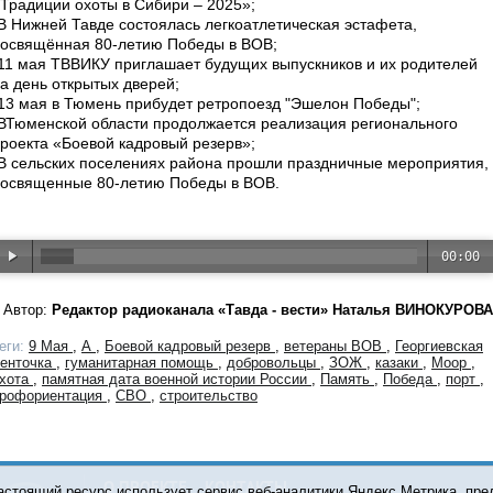
Традиции охоты в Сибири – 2025»;
В Нижней Тавде состоялась легкоатлетическая эстафета,
освящённая 80-летию Победы в ВОВ;
11 мая ТВВИКУ приглашает будущих выпускников и их родителей
а день открытых дверей;
13 мая в Тюмень прибудет ретропоезд "Эшелон Победы";
ВТюменской области продолжается реализация регионального
роекта «Боевой кадровый резерв»;
В сельских поселениях района прошли праздничные мероприятия,
освященные 80-летию Победы в ВОВ.
00:00
Автор:
Редактор радиоканала «Тавда - вести» Наталья ВИНОКУРОВА
еги:
9 Мая
,
А
,
Боевой кадровый резерв
,
ветераны ВОВ
,
Георгиевская
енточка
,
гуманитарная помощь
,
добровольцы
,
ЗОЖ
,
казаки
,
Моор
,
хота
,
памятная дата военной истории России
,
Память
,
Победа
,
порт
,
рофориентация
,
СВО
,
строительство
О ПРОЕКТЕ
КОНТАКТЫ
астоящий ресурс использует сервис веб-аналитики Яндекс.Метрика, пр