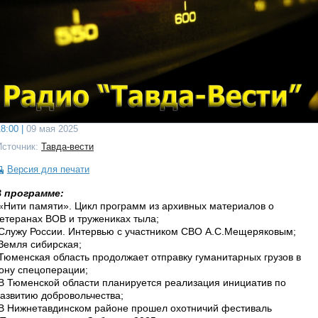
8:00 |
09 мая 2025
Источник:
Тавда-вести
Версия для печати
В программе:
«Нити памяти». Цикл программ из архивных материалов о
етеранах ВОВ и тружениках тыла;
Служу России. Интервью с участником СВО А.С.Мещеряковым;
Земля сибирская;
Тюменская область продолжает отправку гуманитарных грузов в
ону спецоперации;
В Тюменской области планируется реализация инициатив по
азвитию добровольчества;
В Нижнетавдинском районе прошел охотничий фестиваль