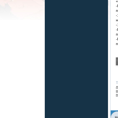
«
-
п
-
н
-
-
п
-
п
Т
л
о
п
Н