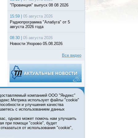
"Провинция" выпуск 08 08 2026
15:59 |
05 августа 2026
Радиопрограмма "Алабуга" от 5
августа 2026 года
08:30 |
05 августа 2026
Новости Упорово 05.08.2026
Все видео
едоставляемый компанией ООО "Яндекс"
Яндекс.Метрика использует файлы "cookie"
пособности и улучшения качества
ьзовании материалов ссылка
шаетесь с использованием данных
л. (3452) 49-00-05
вас, однако может помочь нам улучшить
жке правительства Тюменской
ая при помощи "cookie", будет
7413 от 13.10.2016 выдано
тказаться от использования "cookie",
мационных технологий и массовых
ератора