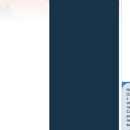
Н
(
с
о
т
С
р
п
в