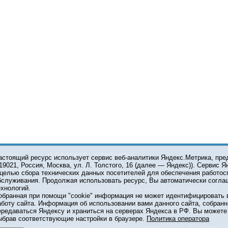
О ПРОЕКТЕ
КОНТАКТЫ
астоящий ресурс использует сервис веб-аналитики Яндекс.Метрика, пр
119021, Россия, Москва, ул. Л. Толстого, 16 (далее — Яндекс)). Сервис 
 целью сбора технических данных посетителей для обеспечения работос
© 2001-2026 Сетевое издание Тюмень Медиа. При испол
бслуживания. Продолжая использовать ресурс, Вы автоматически согла
обязательна.
ехнологий.
Главный редактор Е.В. Стрельцова, e-mail t-l@obl72.ru, те
обранная при помощи "cookie" информация не может идентифицировать 
Информационная лента выходит при финансовой поддер
аботу сайта. Информация об использовании вами данного сайта, собранн
области. Свидетельство о регистрации СМИ ЭЛ №ФС 77-6
ередаваться Яндексу и храниться на серверах Яндекса в РФ. Вы можете о
Федеральной службой по надзору в сфере связи, инфор
ыбрав соответствующие настройки в браузере.
Политика оператора
коммуникаций (Роскомнадзор).
Учредитель: ГАУ ТО "ТРИА "ТюменьМедиа".
Политика оп