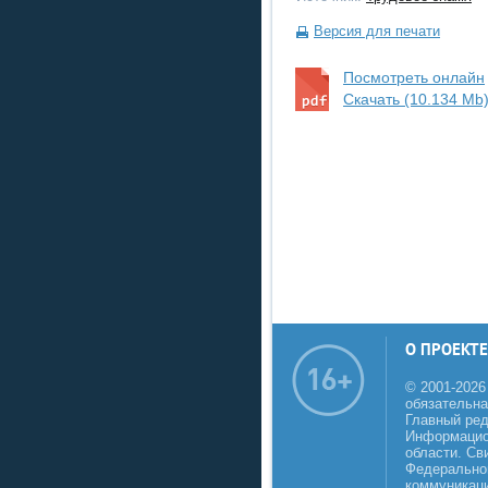
Версия для печати
Посмотреть онлайн
Скачать (10.134 Mb
О ПРОЕКТЕ
© 2001-2026
обязательна
Главный реда
Информацио
области. Св
Федеральной
коммуникаци