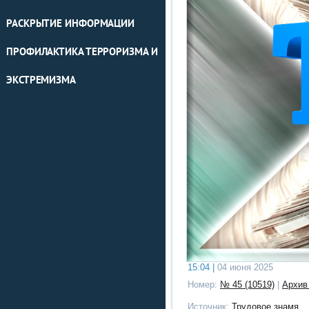
РАСКРЫТИЕ ИНФОРМАЦИИ
ПРОФИЛАКТИКА ТЕРРОРИЗМА И
ЭКСТРЕМИЗМА
15:04 |
04 июня 2025
Номер:
№ 45 (10519)
|
Архив
Источник:
Трудовое знамя