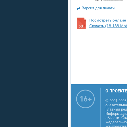
Версия для печати
Посмотреть онлайн
Скачать (18.188 Mb
О ПРОЕКТЕ
© 2001-2026
обязательна
Главный реда
Информацио
области. Св
Федеральной
коммуникаци