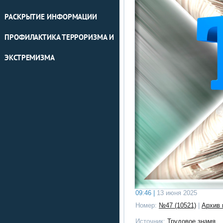
РАСКРЫТИЕ ИНФОРМАЦИИ
ПРОФИЛАКТИКА ТЕРРОРИЗМА И
ЭКСТРЕМИЗМА
09:46 |
13 июня 2025
Номер:
№47 (10521)
|
Архив 
Источник:
Трудовое знамя