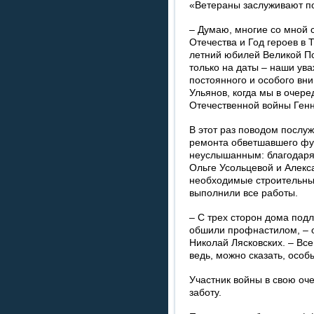
«Ветераны заслуживают п
– Думаю, многие со мной с
Отечества и Год героев в 
летний юбилей Великой П
только на даты – наши ув
постоянного и особого вн
Ульянов, когда мы в очере
Отечественной войны Ген
В этот раз поводом послу
ремонта обветшавшего фун
неуслышанным: благодар
Ольге Усольцевой и Алекс
необходимые строительны
выполнили все работы.
– С трех сторон дома под
обшили профнастилом, – о
Николай Лясковских. – Все
ведь, можно сказать, особы
Участник войны в свою оч
заботу.