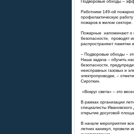
Подворовые обходы – эфф
Работники 149-ой пожарно
профилактическую работу
пожаров в жилом секторе.
Пожарные напоминают о 
безопасности, проводят 
распространяют памятки и
– Подворовые обходы – э
Наша задача – обучить н
безопасности, предупреди
неисправных газовых и эл
электропроводки, – отмет
Сироткин.
«Вокруг света» – это ве
В рамках организации лет
специалисты Ивановского 
открытие досуговой площад
В начале мероприятия все
летних каникул, провели и
анкетирование.