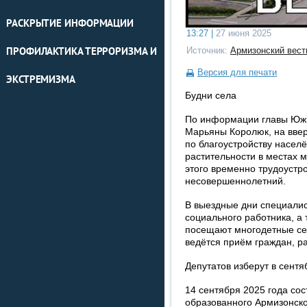
РАСКРЫТИЕ ИНФОРМАЦИИ
13:27 |
27 июня 2025
Источник:
Армизонский вест
ПРОФИЛАКТИКА ТЕРРОРИЗМА И
Версия для печати
ЭКСТРЕМИЗМА
Будни села
По информации главы Южн
Марьяны Королюк, на ввер
по благоустройству насел
растительности в местах 
этого временно трудоустро
несовершеннолетний.
В выездные дни специали
социального работника, а 
посещают многодетные се
ведётся приём граждан, 
Депутатов изберут в сентя
14 сентября 2025 года со
образованного Армизонско