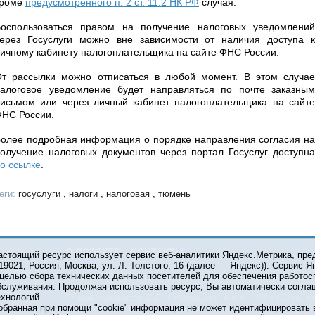
кроме
предусмотренного п. 2 ст. 11.2 НК РФ
случая.
оспользоваться правом на получение налоговых уведомлений
ерез Госуслуги можно вне зависимости от наличия доступа к
ичному кабинету налогоплательщика на сайте ФНС России.
т рассылки можно отписаться в любой момент. В этом случае
алоговое уведомление будет направляться по почте заказным
исьмом или через личный кабинет налогоплательщика на сайте
НС России.
олее подробная информация о порядке направления согласия на
олучение налоговых документов через портал Госуслуг доступна
о ссылке
.
еги:
госуслуги
,
налоги
,
налоговая
,
тюмень
О ПРОЕКТЕ
КОНТАКТЫ
астоящий ресурс использует сервис веб-аналитики Яндекс.Метрика, пр
119021, Россия, Москва, ул. Л. Толстого, 16 (далее — Яндекс)). Сервис 
 целью сбора технических данных посетителей для обеспечения работос
© 2001-2026 Сетевое издание Тюмень Медиа. При испол
бслуживания. Продолжая использовать ресурс, Вы автоматически согла
обязательна.
ехнологий.
Главный редактор Е.В. Стрельцова, e-mail t-l@obl72.ru, те
обранная при помощи "cookie" информация не может идентифицировать 
Информационная лента выходит при финансовой поддер