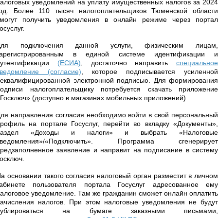
алоговых уведомлений на уплату имущественных налогов за 2024
од. Более 110 тысяч налогоплательщиков Тюменской области
смогут получить уведомления в онлайн режиме через портал
осуслуг.
Для подключения данной услуги, физическим лицам,
зарегистрированным в единой системе идентификации и
аутентификации
(ЕСИА)
, достаточно направить
специальное
ведомление (согласие)
, которое подписывается усиленной
еквалифицированной электронной подписью. Для формирования
подписи налогоплательщику потребуется скачать приложение
Госключ» (доступно в магазинах мобильных приложений).
ля направления согласия необходимо войти в свой персональный
рофиль на портале Госуслуг, перейти во вкладку «Документы»,
раздел «Доходы и налоги» и выбрать «Налоговые
уведомления»/«Подключить». Программа сгенерирует
редзаполненное заявление и направит на подписание в систему
Госключ.
а основании такого согласия налоговый орган разместит в личном
кабинете пользователя портала Госуслуг адресованное ему
алоговое уведомление. Там же гражданин сможет онлайн оплатить
ачисления налогов. При этом налоговые уведомления не будут
дублироваться на бумаге заказными письмами,