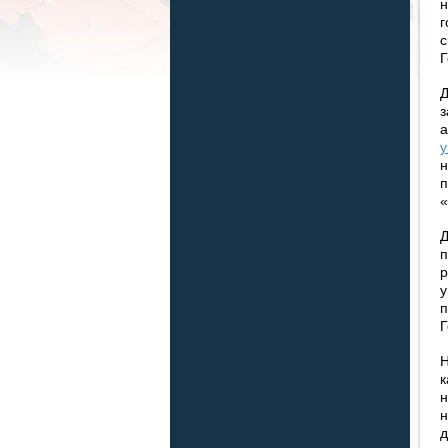
н
г
Г
у
н
«
Д
п
п
Н
н
н