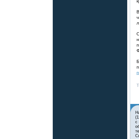
В
ч
л
О
н
п
Ф
Б
п
п
Т
Н
(
с
о
т
С