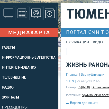
МЕДИАКАРТА
ПОРТАЛ СМИ Т
ПУБЛИКАЦИИ
ВИДЕО
ГАЗЕТЫ
ИНФОРМАЦИОННЫЕ АГЕНТСТВА
ЖИЗНЬ РАЙОН
ИНТЕРНЕТ-ИЗДАНИЯ
Главная
|
Все публикации
ТЕЛЕВИДЕНИЕ
10:59 |
29 августа 2025
РАДИО
Номер:
35(9950)
|
Архив ном
Источник:
Армизонский вест
ЖУРНАЛЫ
Версия для печати
ПРЕСС-ЦЕНТРЫ