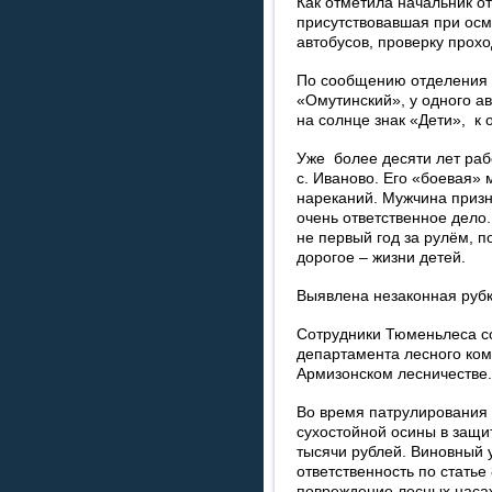
Как отметила начальник о
присутствовавшая при осм
автобусов, проверку прох
По сообщению отделения 
«Омутинский», у одного а
на солнце знак «Дети», к 
Уже более десяти лет раб
с. Иваново. Его «боевая»
нареканий. Мужчина призн
очень ответственное дело
не первый год за рулём, 
дорогое – жизни детей.
Выявлена незаконная рубк
Сотрудники Тюменьлеса с
департамента лесного ко
Армизонском лесничестве.
Во время патрулирования
сухостойной осины в защи
тысячи рублей. Виновный 
ответственность по статье
повреждение лесных наса