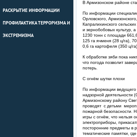
В Армизонском районе ста
РАСКРЫТИЕ ИНФОРМАЦИИ
По информации специалист
Орловского, Армизонского
ПРОФИЛАКТИКА ТЕРРОРИЗМА И
Капралихинского сельских
и зернобобовых культур, а
1230 тонн с площади 661,6 
ЭКСТРЕМИЗМА
125 га ячменя (28 ц/га), 70 
0,6 га картофеля (350 ц/га)
К обработке зяби пока ник
что погода позволит заве
потерь.
С огнём шутки плохи
По информации ведущего 
надзорной деятельности (
Армизонскому району Све
проводят с детьми мероп
пожарной безопасности. Н
игры с огнём, что нельзя
электроприборы, прикасат
посторонние предметы в р
тематические памятки, гд