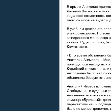
В армию Анатолия призвал
Дальний Восток - в войска
когда ещё возможность поб
этого он моря не видел и 
В учебном центре его пер
электромеханики. По все
эскадронного миноносца 
знания. Судно, к слову, б
Камчатского.
- В то время обстановка б
Анатолий Акимович. - Мне,
приходилось находиться в
Карибский кризис, начали 
неспокойно было на Ближн
объявляли боевую готовно
Анатолий Червов вспомина
Свободы наши суда, чьи 
наполнены всяческим воор
эсминца «Бурливый» доплы
перехватили наши подводн
было не менее тревожно, 