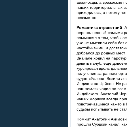
авианосцы, а вражеские п
наших территориальных во
приходилось, а потому че
незаметно.
Романтика странствий
. 
переполненный самыми ра
помышлял о том, чтобы ос
уже не мыслили себя без 
настойчивыми, и достаточ
добрался до родных мест, 
Вначале ходил на паротур
девять палуб, ещё довоен
курсировал вдоль дальнев
получения загранпаспорта
судне «Уэлен». Возили ле
Индию и на Цейлон. Не раз
наш земляк ходил по всем
Индийского. Анатолий Черв
наших моряков всегда при
повстречавшиеся как-то в 
судьбы испытывать не ста
Помнит Анатолий Акимович
прошли Суэцкий канал, ка