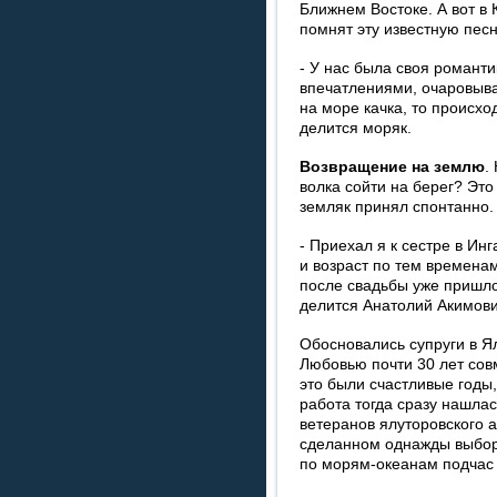
Ближнем Востоке. А вот в
помнят эту известную пес
- У нас была своя романт
впечатлениями, очаровывал
на море качка, то происх
делится моряк.
Возвращение на землю
.
волка сойти на берег? Это
земляк принял спонтанно.
- Приехал я к сестре в Ин
и возраст по тем временам
после свадьбы уже пришло
делится Анатолий Акимови
Обосновались супруги в Я
Любовью почти 30 лет совм
это были счастливые годы,
работа тогда сразу нашлас
ветеранов ялуторовского 
сделанном однажды выборе
по морям-океанам подчас 