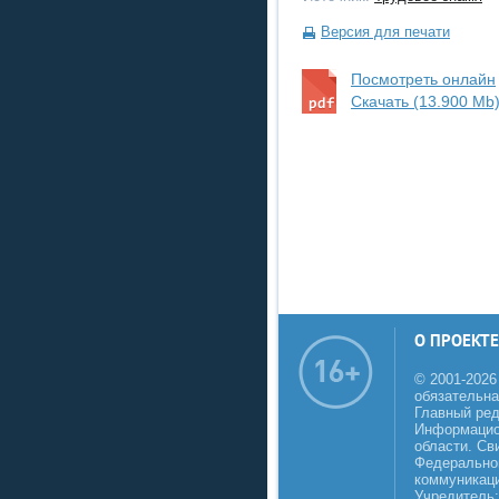
Версия для печати
Посмотреть онлайн
Скачать (13.900 Mb
О ПРОЕКТЕ
© 2001-2026
обязательна
Главный реда
Информацио
области. Св
Федеральной
коммуникаци
Учредитель