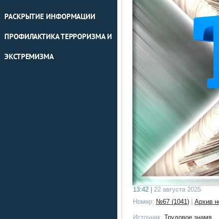
РАСКРЫТИЕ ИНФОРМАЦИИ
ПРОФИЛАКТИКА ТЕРРОРИЗМА И
ЭКСТРЕМИЗМА
13:42 |
22 августа 2025
Номер:
№67 (1041)
|
Архив н
Источник:
Трудовое знамя