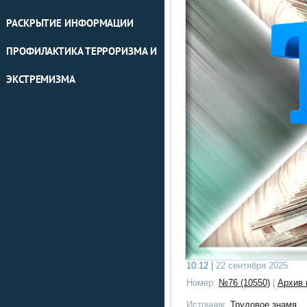
РАСКРЫТИЕ ИНФОРМАЦИИ
ПРОФИЛАКТИКА ТЕРРОРИЗМА И
ЭКСТРЕМИЗМА
10:12 |
22 сентября 2025
Номер:
№76 (10550)
|
Архив 
Источник:
Трудовое знамя