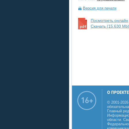
Версия для печати
Посмотреть онлайн
Скачать (15.630 Mb
О ПРОЕКТЕ
© 2001-2026
обязательна
Главный реда
Информацио
области. Св
Федеральной
коммуникаци