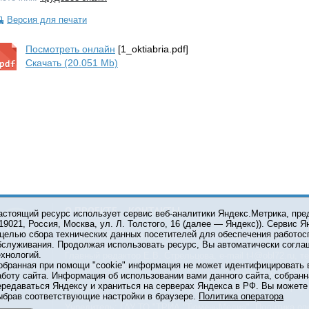
Версия для печати
Посмотреть онлайн
[1_oktiabria.pdf]
Скачать (20.051 Mb)
О ПРОЕКТЕ
КОНТАКТЫ
астоящий ресурс использует сервис веб-аналитики Яндекс.Метрика, пр
119021, Россия, Москва, ул. Л. Толстого, 16 (далее — Яндекс)). Сервис 
 целью сбора технических данных посетителей для обеспечения работос
© 2001-2026 Сетевое издание Тюмень Медиа. При испол
бслуживания. Продолжая использовать ресурс, Вы автоматически согла
обязательна.
ехнологий.
Главный редактор Е.В. Стрельцова, e-mail t-l@obl72.ru, те
обранная при помощи "cookie" информация не может идентифицировать 
Информационная лента выходит при финансовой поддер
аботу сайта. Информация об использовании вами данного сайта, собранн
области. Свидетельство о регистрации СМИ ЭЛ №ФС 77-6
ередаваться Яндексу и храниться на серверах Яндекса в РФ. Вы можете о
Федеральной службой по надзору в сфере связи, инфор
ыбрав соответствующие настройки в браузере.
Политика оператора
коммуникаций (Роскомнадзор).
Учредитель: ГАУ ТО "ТРИА "ТюменьМедиа".
Политика оп