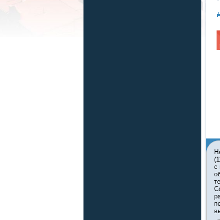
Н
(
с
о
т
С
р
п
в