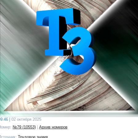
9:46 |
02 октября 2025
Номер:
№79 (10553)
|
Архив номеров
Источник:
Трудовое знамя