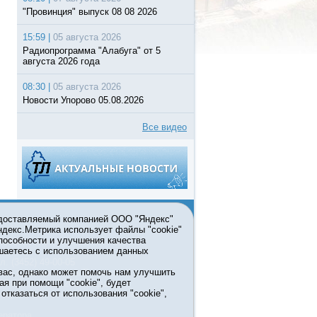
"Провинция" выпуск 08 08 2026
15:59 |
05 августа 2026
Радиопрограмма "Алабуга" от 5
августа 2026 года
08:30 |
05 августа 2026
Новости Упорово 05.08.2026
Все видео
едоставляемый компанией ООО "Яндекс"
Яндекс.Метрика использует файлы "cookie"
пособности и улучшения качества
ьзовании материалов ссылка
шаетесь с использованием данных
л. (3452) 49-00-05
вас, однако может помочь нам улучшить
жке правительства Тюменской
ая при помощи "cookie", будет
7413 от 13.10.2016 выдано
тказаться от использования "cookie",
мационных технологий и массовых
ератора