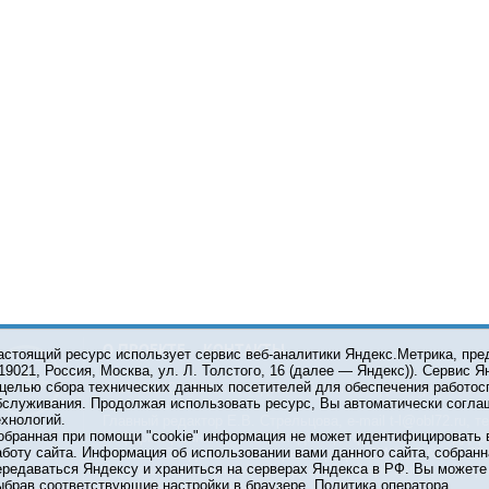
О ПРОЕКТЕ
КОНТАКТЫ
астоящий ресурс использует сервис веб-аналитики Яндекс.Метрика, пр
119021, Россия, Москва, ул. Л. Толстого, 16 (далее — Яндекс)). Сервис 
 целью сбора технических данных посетителей для обеспечения работос
© 2001-2026 Сетевое издание Тюмень Медиа. При испол
бслуживания. Продолжая использовать ресурс, Вы автоматически согла
обязательна.
ехнологий.
Главный редактор Е.В. Стрельцова, e-mail t-l@obl72.ru, те
обранная при помощи "cookie" информация не может идентифицировать 
Информационная лента выходит при финансовой поддер
аботу сайта. Информация об использовании вами данного сайта, собранн
области. Свидетельство о регистрации СМИ ЭЛ №ФС 77-6
ередаваться Яндексу и храниться на серверах Яндекса в РФ. Вы можете о
Федеральной службой по надзору в сфере связи, инфор
ыбрав соответствующие настройки в браузере.
Политика оператора
коммуникаций (Роскомнадзор).