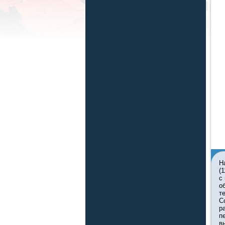
Н
(
с
о
т
С
р
п
в