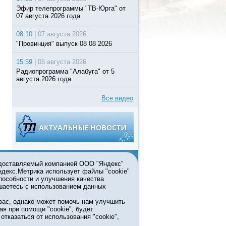
Эфир телепрограммы "ТВ-Юрга" от
07 августа 2026 года
08:10 |
07 августа 2026
"Провинция" выпуск 08 08 2026
15:59 |
05 августа 2026
Радиопрограмма "Алабуга" от 5
августа 2026 года
Все видео
едоставляемый компанией ООО "Яндекс"
Яндекс.Метрика использует файлы "cookie"
пособности и улучшения качества
ьзовании материалов ссылка
шаетесь с использованием данных
л. (3452) 49-00-05
вас, однако может помочь нам улучшить
жке правительства Тюменской
ая при помощи "cookie", будет
7413 от 13.10.2016 выдано
тказаться от использования "cookie",
мационных технологий и массовых