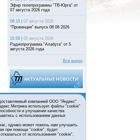
Эфир телепрограммы "ТВ-Юрга" от
07 августа 2026 года
08:10 |
07 августа 2026
"Провинция" выпуск 08 08 2026
15:59 |
05 августа 2026
Радиопрограмма "Алабуга" от 5
августа 2026 года
Все видео
едоставляемый компанией ООО "Яндекс"
Яндекс.Метрика использует файлы "cookie"
пособности и улучшения качества
ьзовании материалов ссылка
шаетесь с использованием данных
л. (3452) 49-00-05
вас, однако может помочь нам улучшить
жке правительства Тюменской
ая при помощи "cookie", будет
7413 от 13.10.2016 выдано
тказаться от использования "cookie",
мационных технологий и массовых