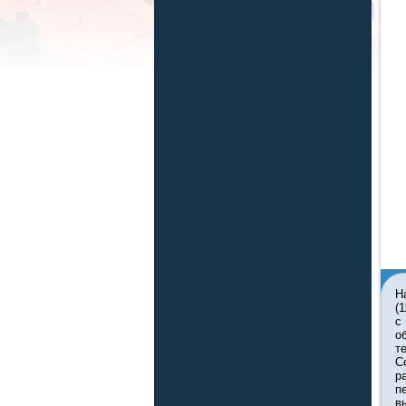
Н
(
с
о
т
С
р
п
в