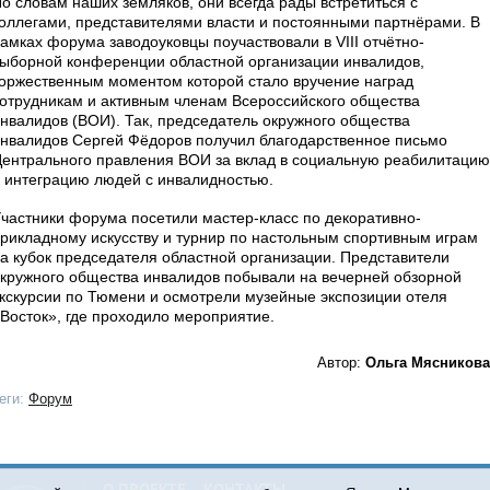
о словам наших земляков, они всегда рады встретиться с
оллегами, представителями власти и постоянными партнёрами. В
амках форума заводоуковцы поучаствовали в VIII отчётно-
ыборной конференции областной организации инвалидов,
оржественным моментом которой стало вручение наград
отрудникам и активным членам Всероссийского общества
нвалидов (ВОИ). Так, председатель окружного общества
нвалидов Сергей Фёдоров получил благодарственное письмо
ентрального правления ВОИ за вклад в социальную реабилитацию
 интеграцию людей с инвалидностью.
частники форума посетили мастер-класс по декоративно-
рикладному искусству и турнир по настольным спортивным играм
а кубок председателя областной организации. Представители
кружного общества инвалидов побывали на вечерней обзорной
кскурсии по Тюмени и осмотрели музейные экспозиции отеля
Восток», где проходило мероприятие.
Автор:
Ольга Мясникова
еги:
Форум