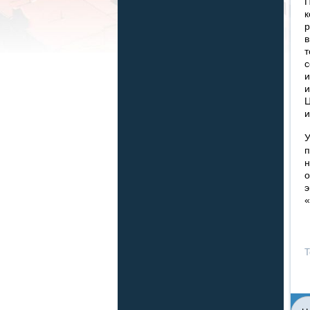
П
к
р
в
т
с
и
и
Ц
и
У
п
н
о
э
«
Т