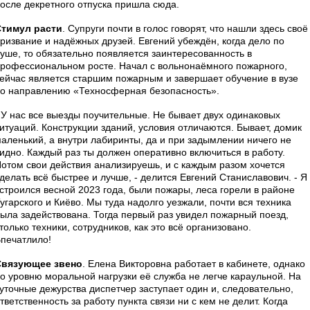
осле декретного отпуска пришла сюда.
Стимул расти
. Супруги почти в голос говорят, что нашли здесь своё
ризвание и надёжных друзей. Евгений убеждён, когда дело по
уше, то обязательно появляется заинтересованность в
рофессиональном росте. Начал с вольнонаёмного пожарного,
ейчас является старшим пожарным и завершает обучение в вузе
о направлению «Техносферная безопасность».
 У нас все выезды поучительные. Не бывает двух одинаковых
итуаций. Конструкции зданий, условия отличаются. Бывает, домик
аленький, а внутри лабиринты, да и при задымлении ничего не
идно. Каждый раз ты должен оперативно включиться в работу.
отом свои действия анализируешь, и с каждым разом хочется
делать всё быстрее и лучше, - делится Евгений Станиславович. - Я
строился весной 2023 года, были пожары, леса горели в районе
угарского и Киёво. Мы туда надолго уезжали, почти вся техника
ыла задействована. Тогда первый раз увидел пожарный поезд,
только техники, сотрудников, как это всё организовано.
печатлило!
Связующее звено
. Елена Викторовна работает в кабинете, однако
о уровню моральной нагрузки её служба не легче караульной. На
уточные дежурства диспетчер заступает один и, следовательно,
тветственность за работу пункта связи ни с кем не делит. Когда