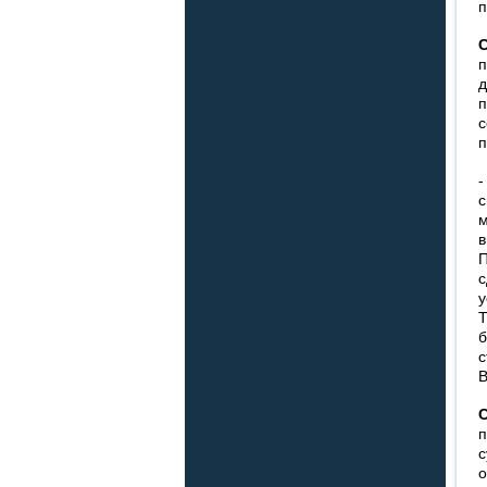
п
п
д
п
с
п
-
с
м
в
П
с
у
Т
б
с
В
п
с
о