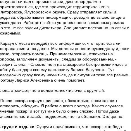
оступает сигнал о происшествии, диспетчер должен
ориентироваться, где это происходит территориально: в
луторовске, Ялуторовском округе. Сразу отправляет силы и
редства, обрабатывает информацию, доводит до вышестоящего
уководства. Работает в чётко установленных временных рамках.
о это не все задачи диспетчера. Специалист постоянно на связи с
пожарными.
 Караул с места передаёт всю информацию: что горит, есть ли
острадавшие и так далее. Мы должны донести руководству и, если
ужно, отправить помощь. Принимаем звонки, отвечаем на
опросы, заполняем документы, следим за оборудованием, -
оворит Елена. - Сложно, но я на стажировке быстро включилась в
аботу благодаря своему наставнику Ларисе Вакуленко. Тут
евозможно сразу всему научиться, да и ситуации тоже все разные.
оэтому Лариса Алексеевна очень помогает.
лена отмечает, что в целом коллектив очень дружный:
 После пожара караул приезжает, обязательно к нам заходят
оговорить, обсудить. Я работаю всего полгода. Как-то случился
яжёлый пожар, и вот тут мне было очень сложно. Потом даже
ачальник части зашёл, поддержал, что-то объяснил. Это ценно.
 труде и отдыхе
. Супруги подчёркивают, что пожар - это беда.