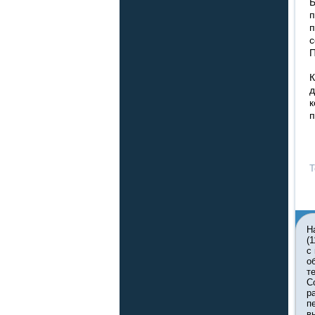
Б
п
п
с
П
К
д
к
п
Т
Н
(
с
о
т
С
р
п
в