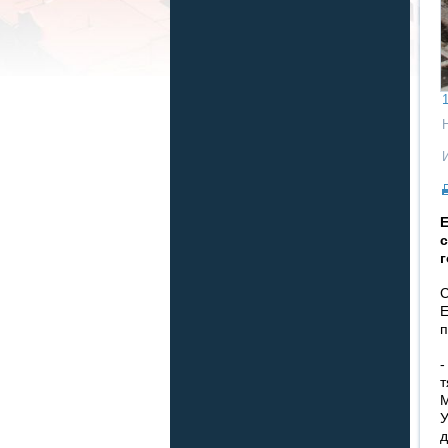
1
Е
с
г
С
Е
п
-
т
М
У
д