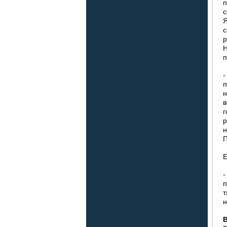
п
с
Я
с
р
Н
-
п
н
в
г
р
н
П
Е
-
п
т
н
В