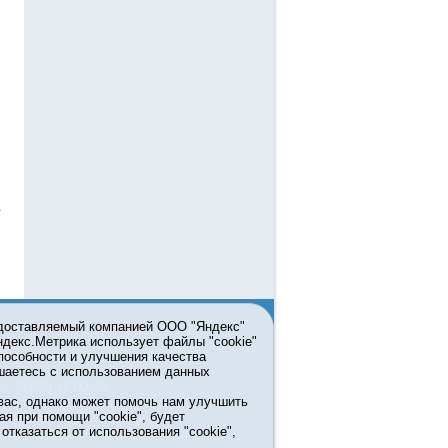
едоставляемый компанией ООО "Яндекс"
Яндекс.Метрика использует файлы "cookie"
пособности и улучшения качества
ьзовании материалов ссылка
шаетесь с использованием данных
л. (3452) 49-00-05
вас, однако может помочь нам улучшить
жке правительства Тюменской
ая при помощи "cookie", будет
7413 от 13.10.2016 выдано
тказаться от использования "cookie",
мационных технологий и массовых