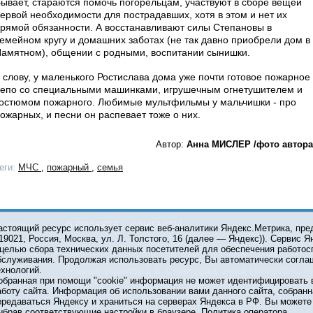
ывает, стараются помочь погорельцам, участвуют в сборе вещей
ервой необходимости для пострадавших, хотя в этом и нет их
рямой обязанности. А восстанавливают силы Степановы в
емейном кругу и домашних заботах (не так давно приобрели дом в
амятном), общении с родными, воспитании сынишки.
 слову, у маленького Ростислава дома уже почти готовое пожарное
епо со специальными машинками, игрушечным огнетушителем и
остюмом пожарного. Любимые мультфильмы у мальчишки - про
ожарных, и песни он распевает тоже о них.
Автор:
Анна МИСЛЕР /фото автора
еги:
МЧС
,
пожарный
,
семья
О ПРОЕКТЕ
КОНТАКТЫ
астоящий ресурс использует сервис веб-аналитики Яндекс.Метрика, пр
119021, Россия, Москва, ул. Л. Толстого, 16 (далее — Яндекс)). Сервис 
 целью сбора технических данных посетителей для обеспечения работос
© 2001-2026 Сетевое издание Тюмень Медиа. При испол
бслуживания. Продолжая использовать ресурс, Вы автоматически согла
обязательна.
ехнологий.
Главный редактор Е.В. Стрельцова, e-mail t-l@obl72.ru, те
обранная при помощи "cookie" информация не может идентифицировать 
Информационная лента выходит при финансовой поддер
аботу сайта. Информация об использовании вами данного сайта, собранн
области. Свидетельство о регистрации СМИ ЭЛ №ФС 77-6
ередаваться Яндексу и храниться на серверах Яндекса в РФ. Вы можете о
Федеральной службой по надзору в сфере связи, инфор
ыбрав соответствующие настройки в браузере.
Политика оператора
коммуникаций (Роскомнадзор).