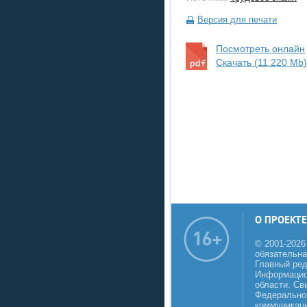
Версия для печати
Посмотреть онлайн
Скачать (11.220 Mb)
О ПРОЕКТЕ
© 2001-2026
обязательна
Главный реда
Информацио
области. Св
Федеральной
коммуникаци