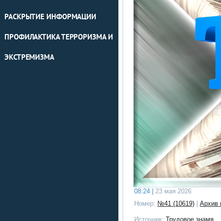
РАСКРЫТИЕ ИНФОРМАЦИИ
ПРОФИЛАКТИКА ТЕРРОРИЗМА И
ЭКСТРЕМИЗМА
08:24 |
23 мая 2026
Номер:
№41 (10619)
|
Архив 
Источник:
Трудовое знамя