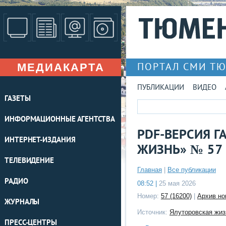
МЕДИАКАРТА
ПОРТАЛ СМИ Т
ПУБЛИКАЦИИ
ВИДЕО
ГАЗЕТЫ
ИНФОРМАЦИОННЫЕ АГЕНТСТВА
PDF-ВЕРСИЯ Г
ИНТЕРНЕТ-ИЗДАНИЯ
ЖИЗНЬ» № 57 
ТЕЛЕВИДЕНИЕ
Главная
|
Все публикации
РАДИО
08:52 |
25 мая 2026
Номер:
57 (16200)
|
Архив но
ЖУРНАЛЫ
Источник:
Ялуторовская жиз
ПРЕСС-ЦЕНТРЫ