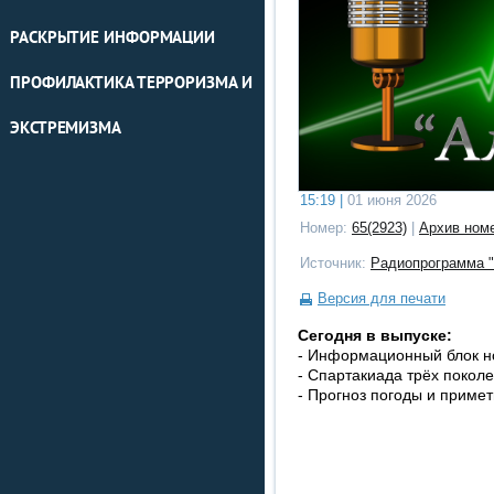
РАСКРЫТИЕ ИНФОРМАЦИИ
ПРОФИЛАКТИКА ТЕРРОРИЗМА И
ЭКСТРЕМИЗМА
15:19 |
01 июня 2026
Номер:
65(2923)
|
Архив ном
Источник:
Радиопрограмма "
Версия для печати
Сегодня в выпуске:
- Информационный блок н
- Спартакиада трёх поколе
- Прогноз погоды и примет