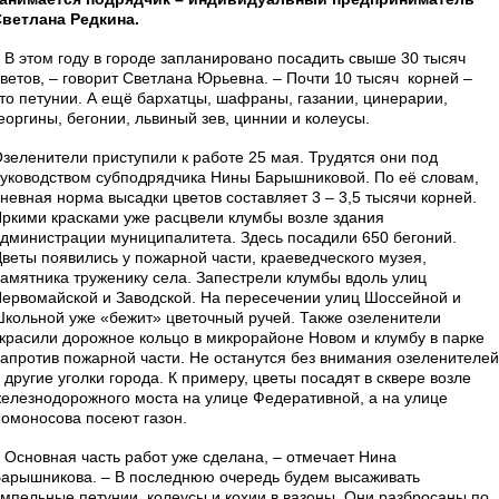
ветлана Редкина.
 В этом году в городе запланировано посадить свыше 30 тысяч
ветов, – говорит Светлана Юрьевна. – Почти 10 тысяч корней –
то петунии. А ещё бархатцы, шафраны, газании, цинерарии,
еоргины, бегонии, львиный зев, циннии и колеусы.
зеленители приступили к работе 25 мая. Трудятся они под
уководством субподрядчика Нины Барышниковой. По её словам,
невная норма высадки цветов составляет 3 – 3,5 тысячи корней.
ркими красками уже расцвели клумбы возле здания
дминистрации муниципалитета. Здесь посадили 650 бегоний.
веты появились у пожарной части, краеведческого музея,
амятника труженику села. Запестрели клумбы вдоль улиц
ервомайской и Заводской. На пересечении улиц Шоссейной и
кольной уже «бежит» цветочный ручей. Также озеленители
красили дорожное кольцо в микрорайоне Новом и клумбу в парке
апротив пожарной части. Не останутся без внимания озеленителей
 другие уголки города. К примеру, цветы посадят в сквере возле
елезнодорожного моста на улице Федеративной, а на улице
омоносова посеют газон.
 Основная часть работ уже сделана, – отмечает Нина
арышникова. – В последнюю очередь будем высаживать
мпельные петунии, колеусы и кохии в вазоны. Они разбросаны по