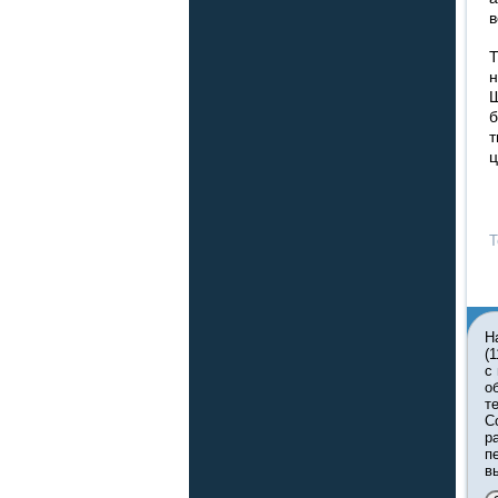
в
Т
н
Ш
б
т
ц
Т
Н
(
с
о
т
С
р
п
в