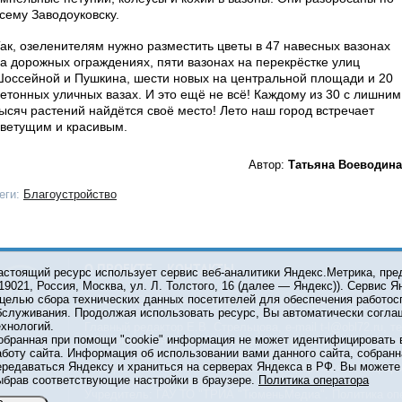
сему Заводоуковску.
ак, озеленителям нужно разместить цветы в 47 навесных вазонах
а дорожных ограждениях, пяти вазонах на перекрёстке улиц
оссейной и Пушкина, шести новых на центральной площади и 20
етонных уличных вазах. И это ещё не всё! Каждому из 30 с лишним
ысяч растений найдётся своё место! Лето наш город встречает
ветущим и красивым.
Автор:
Татьяна Воеводина
еги:
Благоустройство
О ПРОЕКТЕ
КОНТАКТЫ
астоящий ресурс использует сервис веб-аналитики Яндекс.Метрика, пр
119021, Россия, Москва, ул. Л. Толстого, 16 (далее — Яндекс)). Сервис 
 целью сбора технических данных посетителей для обеспечения работос
© 2001-2026 Сетевое издание Тюмень Медиа. При испол
бслуживания. Продолжая использовать ресурс, Вы автоматически согла
обязательна.
ехнологий.
Главный редактор Е.В. Стрельцова, e-mail t-l@obl72.ru, те
обранная при помощи "cookie" информация не может идентифицировать 
Информационная лента выходит при финансовой поддер
аботу сайта. Информация об использовании вами данного сайта, собранн
области. Свидетельство о регистрации СМИ ЭЛ №ФС 77-6
ередаваться Яндексу и храниться на серверах Яндекса в РФ. Вы можете о
Федеральной службой по надзору в сфере связи, инфор
ыбрав соответствующие настройки в браузере.
Политика оператора
коммуникаций (Роскомнадзор).
Учредитель: ГАУ ТО "ТРИА "ТюменьМедиа".
Политика оп