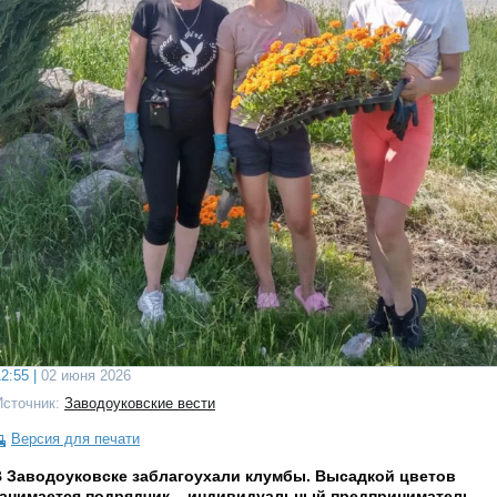
2:55 |
02 июня 2026
Источник:
Заводоуковские вести
Версия для печати
В Заводоуковске заблагоухали клумбы. Высадкой цветов
занимается подрядчик – индивидуальный предприниматель