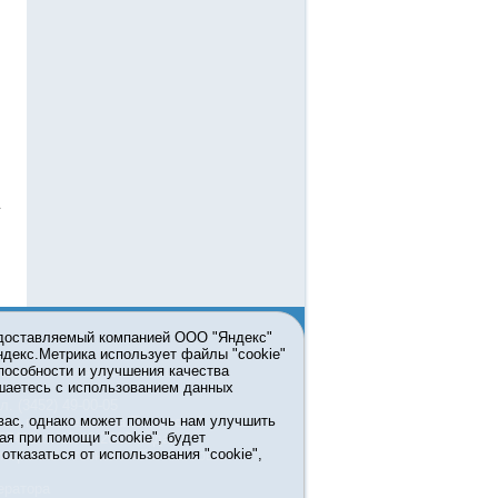
едоставляемый компанией ООО "Яндекс"
Яндекс.Метрика использует файлы "cookie"
пособности и улучшения качества
ьзовании материалов ссылка
шаетесь с использованием данных
л. (3452) 49-00-05
вас, однако может помочь нам улучшить
жке правительства Тюменской
ая при помощи "cookie", будет
7413 от 13.10.2016 выдано
тказаться от использования "cookie",
мационных технологий и массовых
ератора