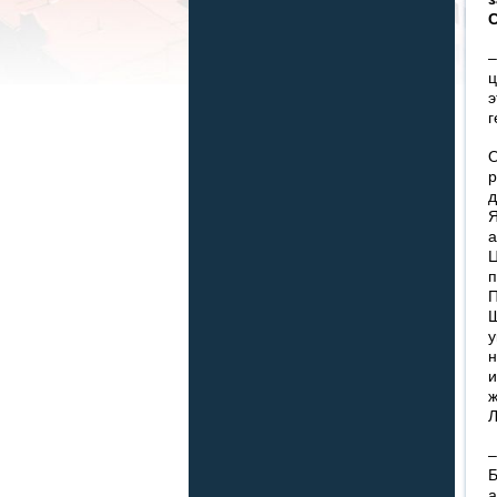
С
–
ц
э
г
О
р
д
Я
а
Ц
п
П
Ш
у
н
и
ж
Л
–
Б
а