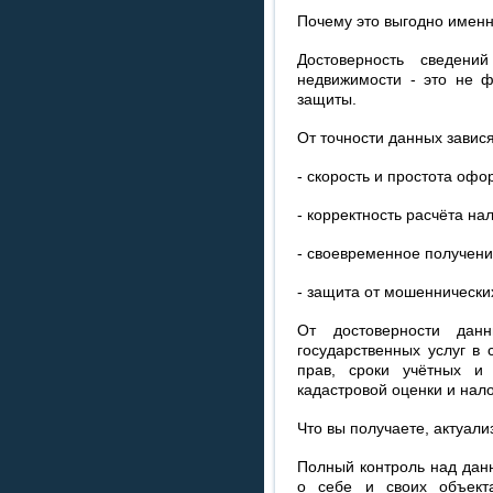
Почему это выгодно имен
Достоверность сведени
недвижимости - это не ф
защиты.
От точности данных завися
- скорость и простота офо
- корректность расчёта на
- своевременное получен
- защита от мошеннически
От достоверности данн
государственных услуг в 
прав, сроки учётных и 
кадастровой оценки и нал
Что вы получаете, актуал
Полный контроль над дан
о себе и своих объект