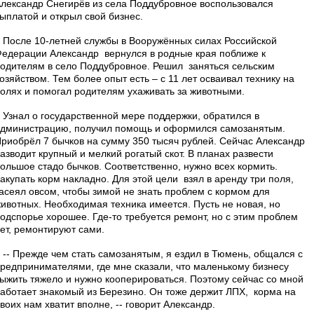
лександр Снегирёв из села Поддубровное воспользовался
ыплатой и открыл свой бизнес.
осле 10-летней службы в Вооружённых силах Российской
едерации Александр вернулся в родные края поближе к
одителям в село Поддубровное. Решил заняться сельским
озяйством. Тем более опыт есть – с 11 лет осваивал технику на
олях и помогал родителям ухаживать за животными.
знал о государственной мере поддержки, обратился в
дминистрацию, получил помощь и оформился самозанятым.
риобрёл 7 бычков на сумму 350 тысяч рублей. Сейчас Александр
азводит крупный и мелкий рогатый скот. В планах развести
ольшое стадо бычков. Соответственно, нужно всех кормить.
акупать корм накладно. Для этой цели взял в аренду три поля,
асеял овсом, чтобы зимой не знать проблем с кормом для
ивотных. Необходимая техника имеется. Пусть не новая, но
одспорье хорошее. Где-то требуется ремонт, но с этим проблем
ет, ремонтируют сами.
- Прежде чем стать самозанятым, я ездил в Тюмень, общался с
редпринимателями, где мне сказали, что маленькому бизнесу
ыжить тяжело и нужно кооперироваться. Поэтому сейчас со мной
аботает знакомый из Березино. Он тоже держит ЛПХ, корма на
воих нам хватит вполне, -- говорит Александр.