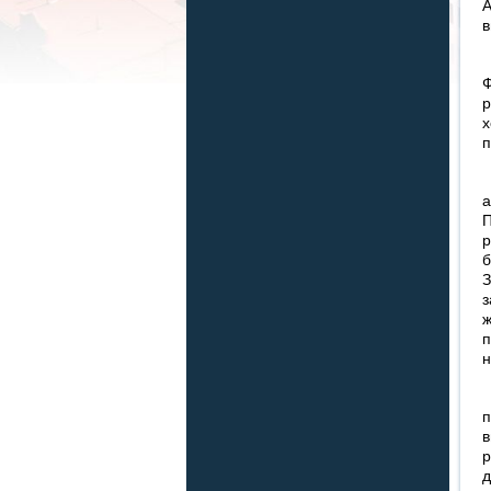
А
в
П
Ф
р
х
п
У
а
П
р
б
З
з
ж
п
н
-
п
в
р
д