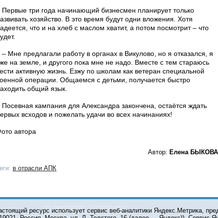
ервые три года начинающий бизнесмен планирует только
азвивать хозяйство. В это время будут одни вложения. Хотя
адеется, что и на хлеб с маслом хватит, а потом посмотрит – что
удет.
 Мне предлагали работу в органах в Викулово, но я отказался, я
же на земле, и другого пока мне не надо. Вместе с тем стараюсь
ести активную жизнь. Езжу по школам как ветеран специальной
оенной операции. Общаемся с детьми, получается быстро
аходить общий язык.
осевная кампания для Александра закончена, остаётся ждать
ервых всходов и пожелать удачи во всех начинаниях!
ото автора
Автор:
Елена БЫКОВА
еги:
в отрасли АПК
О ПРОЕКТЕ
КОНТАКТЫ
астоящий ресурс использует сервис веб-аналитики Яндекс.Метрика, пр
119021, Россия, Москва, ул. Л. Толстого, 16 (далее — Яндекс)). Сервис 