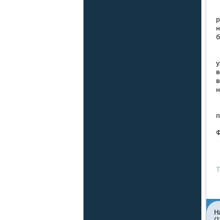
П
р
н
б
–
у
в
в
н
П
п
Ф
Т
Н
(