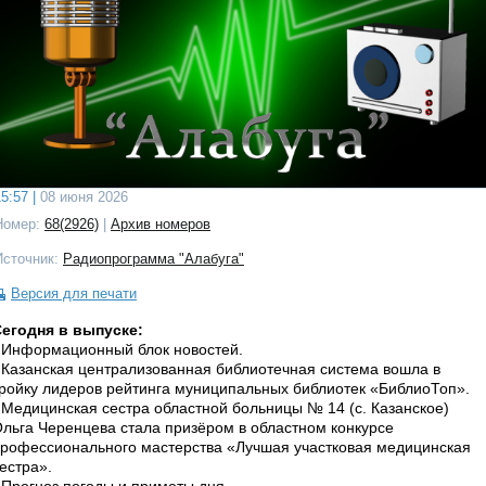
5:57 |
08 июня 2026
Номер:
68(2926)
|
Архив номеров
Источник:
Радиопрограмма "Алабуга"
Версия для печати
егодня в выпуске:
 Информационный блок новостей.
 Казанская централизованная библиотечная система вошла в
ройку лидеров рейтинга муниципальных библиотек «БиблиоТоп».
 Медицинская сестра областной больницы № 14 (с. Казанское)
льга Черенцева стала призёром в областном конкурсе
рофессионального мастерства «Лучшая участковая медицинская
естра».