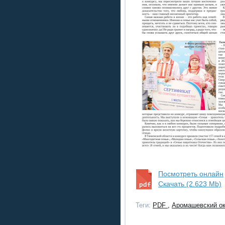
Посмотреть онлайн
Скачать (2.623 Mb)
Теги:
PDF
,
Аромашевский о