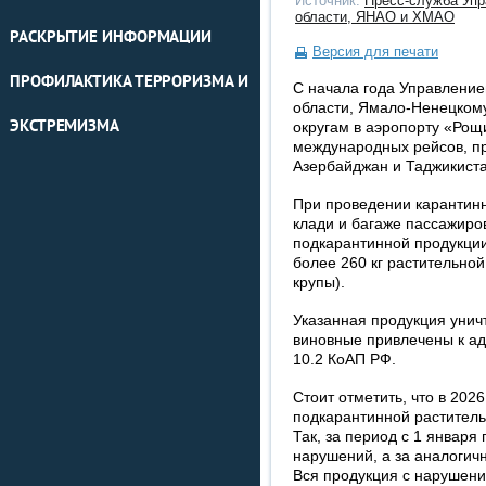
Источник:
Пресс-служба Упр
области, ЯНАО и ХМАО
РАСКРЫТИЕ ИНФОРМАЦИИ
Версия для печати
ПРОФИЛАКТИКА ТЕРРОРИЗМА И
С начала года Управлени
области, Ямало-Ненецком
ЭКСТРЕМИЗМА
округам в аэропорту «Рощ
международных рейсов, пр
Азербайджан и Таджикиста
При проведении карантинн
клади и багаже пассажиро
подкарантинной продукции
более 260 кг растительной
крупы).
Указанная продукция унич
виновные привлечены к ад
10.2 КоАП РФ.
Стоит отметить, что в 202
подкарантинной растительн
Так, за период с 1 января
нарушений, а за аналогич
Вся продукция с нарушени