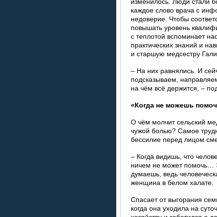
измени­лось. Люди стали б
каждое слово врача с инф
недоверие. Чтобы соответ
повышать уровень ква­лиф
с теплотой вспоминает на­
практических знаний и на
и старшую медсестру Гали
– На них равнялись. И се
подска­зываем, направляе
на чём всё держится, – по
«Когда не можешь помо
О чём молчит сельский ме
чужой болью? Самое трудно
бессилие перед лицом сме
– Когда видишь, что челов
ничем не может помочь… Э
думаешь, ведь человеческ
женщина в белом халате.
Спасает от выгорания сем
когда она уходила на суто
хозяйству и заботился о д