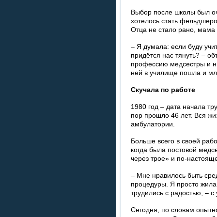
Выбор после школы был о
хо­телось стать фельдшеро
Отца не стало рано, мама
– Я думала: если буду учит
придётся нас тянуть? – об
профессию мед­сестры и н
ней в училище пошла и мл
Скучала по работе
1980 год – дата начала тр
пор прошло 46 лет. Вся жи
амбулатории.
Больше всего в своей рабо
когда была постовой медсе
через трое» и по-настоящ
– Мне нравилось быть сре
процедуры. Я просто жила
трудились с радо­стью, – с
Сегодня, по словам опытн