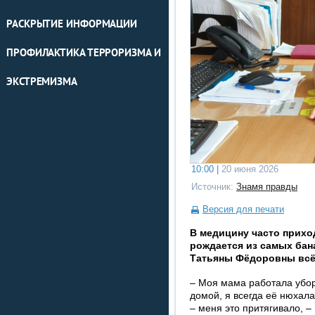
РАСКРЫТИЕ ИНФОРМАЦИИ
ПРОФИЛАКТИКА ТЕРРОРИЗМА И
ЭКСТРЕМИЗМА
10:00 |
20 июня 2026
Источник:
Знамя правды
Версия для печати
В медицину часто приход
рожда­ется из самых бан
Татьяны Фёдоровны всё 
– Моя мама работала убор
домой, я всегда её нюхала
– меня это притягивало, –