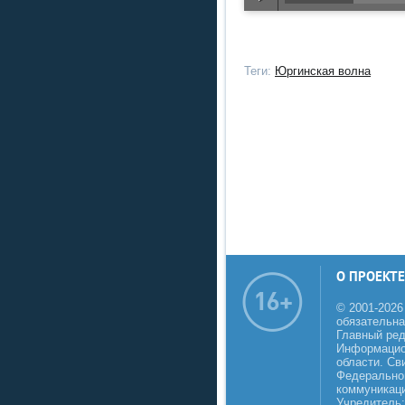
Теги:
Юргинская волна
О ПРОЕКТЕ
© 2001-2026
обязательна
Главный реда
Информацио
области. Св
Федеральной
коммуникаци
Учредитель