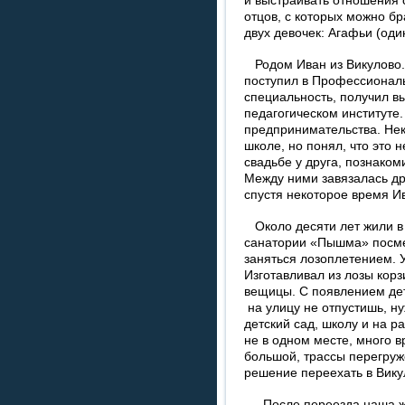
и выстраивать отношения 
отцов, с которых можно бр
двух девочек: Агафьи (оди
Родом Иван из Викулово.
поступил в Профессионал
специальность, получил 
педагогическом институте.
предпринимательства. Нек
школе, но понял, что это 
свадьбе у друга, познаком
Между ними завязалась др
спустя некоторое время И
Около десяти лет жили в
санатории «Пышма» посме
заняться лозоплетением. 
Изготавливал из лозы кор
вещицы. С появлением дет
на улицу не отпустишь, ну
детский сад, школу и на 
не в одном месте, много в
большой, трассы перегруж
решение переехать в Вику
- После переезда наша жи