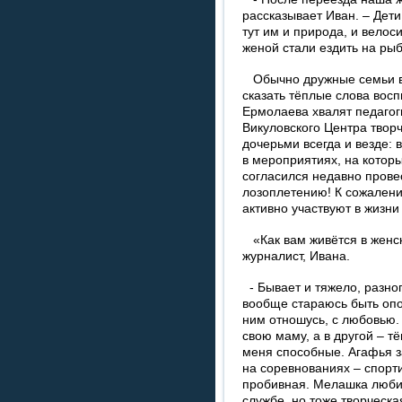
рассказывает Иван. – Дети 
тут им и природа, и велос
женой стали ездить на ры
Обычно дружные семьи вс
сказать тёплые слова восп
Ермолаева хвалят педагог
Викуловского Центра творч
дочерьми всегда и везде: в
в мероприятиях, на которы
согласился недавно провес
лозоплетению! К сожалени
активно участвуют в жизни
«Как вам живётся в женск
журналист, Ивана.
- Бывает и тяжело, разног
вообще стараюсь быть опо
ним отношусь, с любовью.
свою маму, а в другой – т
меня способные. Агафья з
на соревнованиях – спорти
пробивная. Мелашка любит
службе, но тоже творческ