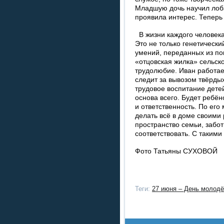
Младшую дочь научил лобз
проявила интерес. Теперь 
В жизни каждого человека
Это не только генетический
умений, переданных из по
«отцовская жилка» сельско
трудолюбие. Иван работае
следит за вывозом твёрдых
трудовое воспитание дете
основа всего. Будет ребёно
и ответственность. По ег
делать всё в доме своими
пространство семьи, забот
соответствовать. С такими
Фото Татьяны СУХОВОЙ
Теги:
27 июня – День молодё