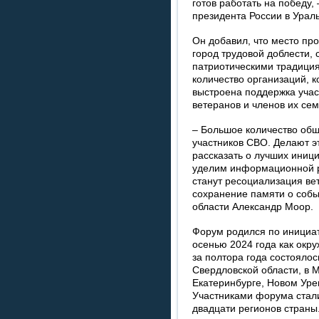
готов работать на победу
президента России в Урал
Он добавил, что место пр
город трудовой доблести, 
патриотическими традици
количество организаций, 
выстроена поддержка учас
ветеранов и членов их сем
– Большое количество общ
участников СВО. Делают э
рассказать о лучших иниц
уделим информационной р
станут ресоциализация ве
сохранение памяти о собы
области Александр Моор.
Форум родился по инициа
осенью 2024 года как окр
за полтора года состояло
Свердловской области, в 
Екатеринбурге, Новом Уре
Участниками форума стали
двадцати регионов страны