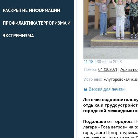
РАСКРЫТИЕ ИНФОРМАЦИИ
ПРОФИЛАКТИКА ТЕРРОРИЗМА И
ЭКСТРЕМИЗМА
11:18 |
30 июня 2026
Номер:
64 (16207)
|
Архив но
Источник:
Ялуторовская жиз
Версия для печати
Летнюю оздоровительну
отдыха и трудоустройс
городской межведомстве
Подальше от городов
. 
лагере «Роза ветров» на о
городского Центра туризма