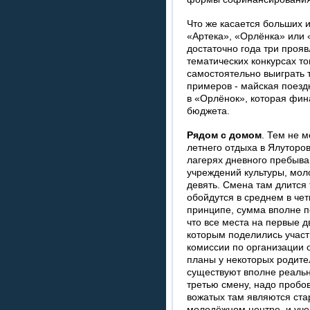
Что же касается больших 
«Артека», «Орлёнка» или 
достаточно года три прояв
тематических конкурсах т
самостоятельно выиграть т
примеров - майская поезд
в «Орлёнок», которая фин
бюджета.
Рядом с домом
. Тем не 
летнего отдыха в Ялуторо
лагерях дневного пребыва
учреждений культуры, моло
девять. Смена там длится
обойдутся в среднем в чет
принципе, сумма вполне п
что все места на первые д
которым поделились учас
комиссии по организации о
планы у некоторых родител
существуют вполне реальн
третью смену, надо пробо
вожатых там являются ст
молодёжном центре, и уче