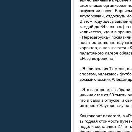
единственным на уровне 
школьников организованно
окружении сосен. Впрочем
ялуторовчан, отдохнуть м
В этом году здесь заплан
каждой до 64 человек (на 
количество, что и в прошл
«Перезагрузка» посвятил
носят естественно-научны
характер, а называются «К
палаточного лагеря област
«Розе ветров» нет.
- Я приехал из Тюмени, в
спортом, увлекаюсь футбол
восьмиклассник Александр
- Этот лагерь мы выбрали 
начинаются от 60 тысяч р
что и сами в отпуске, и сы
интерес к Ялуторовску па
Как говорят педагоги, в «
выгодная стоимость путёвк
недели составляет 27, 5 т
формы софинансирования,