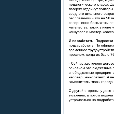
педагогического класса. Д
лагерях отдохнут полторы
среднего школьного возрас
бесплатными - это на 50 ч
совершенно бесплатны ле
жительства, таких в июне у
конкурсов и мастер-классо
И поработать
. Подростки
подзаработать. По официа
временное трудоустройств
прошлом, когда их было 76
- Сейчас заключено догово
основном это бюджетные о
внебюджетные предприяти
несовершеннолетних. А ве
заместитель главы города 
С другой стороны, у девят
экзамены, а потом подача
устраиваться на подработк