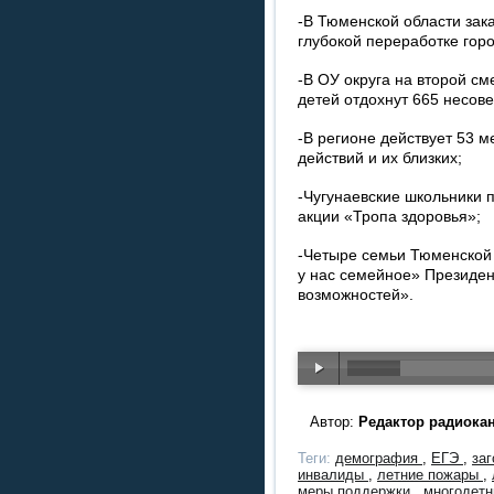
-В Тюменской области зак
глубокой переработке горо
-В ОУ округа на второй с
детей отдохнут 665 несов
-В регионе действует 53 
действий и их близких;
-Чугунаевские школьники 
акции «Тропа здоровья»;
-Четыре семьи Тюменской 
у нас семейное» Президен
возможностей».
Автор:
Редактор радиока
Теги:
демография
,
ЕГЭ
,
за
инвалиды
,
летние пожары
,
меры поддержки
,
многодет