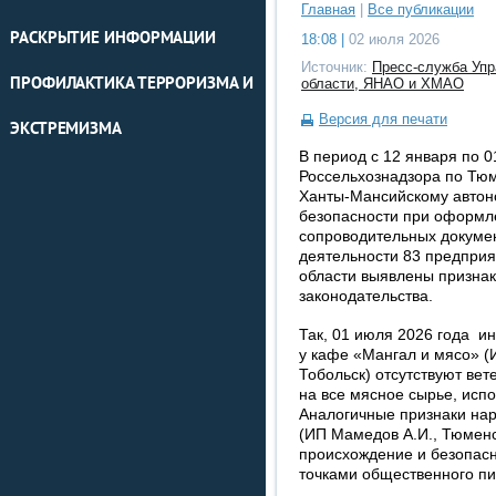
Главная
|
Все публикации
РАСКРЫТИЕ ИНФОРМАЦИИ
18:08 |
02 июля 2026
Источник:
Пресс-служба Упр
ПРОФИЛАКТИКА ТЕРРОРИЗМА И
области, ЯНАО и ХМАО
Версия для печати
ЭКСТРЕМИЗМА
В период с 12 января по 
Россельхознадзора по Тю
Ханты-Мансийскому автон
безопасности при оформл
сопроводительных докумен
деятельности 83 предпри
области выявлены призна
законодательства.
Так, 01 июля 2026 года и
у кафе «Мангал и мясо» (И
Тобольск) отсутствуют ве
на все мясное сырье, исп
Аналогичные признаки на
(ИП Мамедов А.И., Тюменск
происхождение и безопасн
точками общественного пи