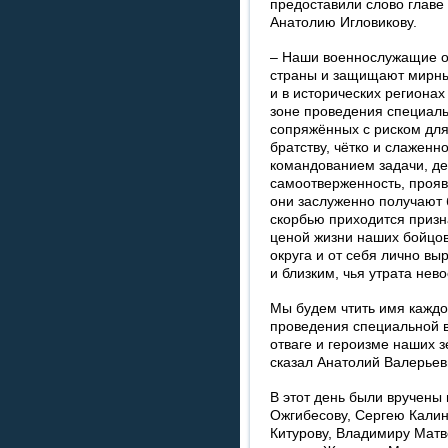
предоставили слово главе
Анатолию Игловикову.
– Наши военнослужащие о
страны и защищают мирны
и в исторических регионах
зоне проведения специаль
сопряжённых с риском для
братству, чётко и слажен
командованием задачи, д
самоотверженность, проявл
они заслуженно получают 
скорбью приходится призн
ценой жизни наших бойцов
округа и от себя лично в
и близким, чья утрата нев
Мы будем чтить имя каждог
проведения специальной в
отваге и героизме наших з
сказал Анатолий Валерьев
В этот день были вручены
Ожгибесову, Сергею Кали
Китурову, Владимиру Матв