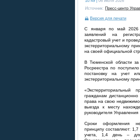
10:49 |
06 июля 2026
Источник:
Пресс-центр Упра
Версия для печати
С января по май 2026 
заявлений на регистр
кадастровый учет и прове
экстерриториальному при
на своей официальной стр
В Тюменской области за
Росреестра по поступило
постановку на учет и
экстерриториальному прин
«Экстерриториальный п
гражданам дистанционно 
права на свою недвижимос
выезда к месту нахожде
руководителя Управления 
Сроки оформления нед
принципу составляют: 1,7
учета, 1,4 день – для