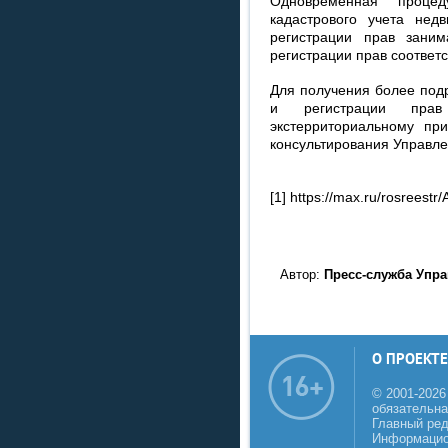
Одновременная процеду
кадастрового учета нед
регистрации прав зани
регистрации прав 
Для получения более под
и регистрации пра
экстерриториальному пр
консультирования Управлен
[1] https://max.ru/rosreest
Автор:
Пресс-служба Упр
О ПРОЕКТЕ
© 2001-2026
обязательна
Главный реда
Информацио