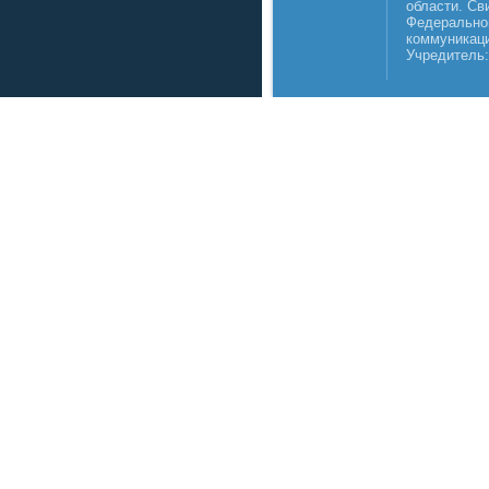
области. Св
Федеральной
коммуникаци
Учредитель