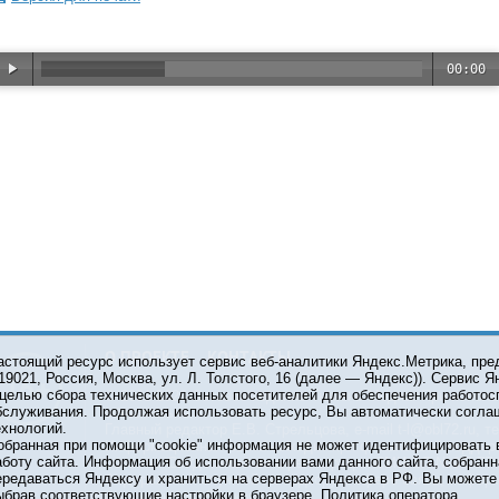
00:00
О ПРОЕКТЕ
КОНТАКТЫ
астоящий ресурс использует сервис веб-аналитики Яндекс.Метрика, пр
119021, Россия, Москва, ул. Л. Толстого, 16 (далее — Яндекс)). Сервис 
 целью сбора технических данных посетителей для обеспечения работос
© 2001-2026 Сетевое издание Тюмень Медиа. При испол
бслуживания. Продолжая использовать ресурс, Вы автоматически согла
обязательна.
ехнологий.
Главный редактор Е.В. Стрельцова, e-mail t-l@obl72.ru, те
обранная при помощи "cookie" информация не может идентифицировать 
Информационная лента выходит при финансовой поддер
аботу сайта. Информация об использовании вами данного сайта, собранн
области. Свидетельство о регистрации СМИ ЭЛ №ФС 77-6
ередаваться Яндексу и храниться на серверах Яндекса в РФ. Вы можете о
Федеральной службой по надзору в сфере связи, инфор
ыбрав соответствующие настройки в браузере.
Политика оператора
коммуникаций (Роскомнадзор).