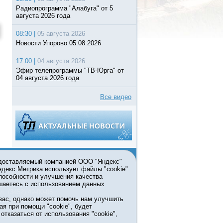
Радиопрограмма "Алабуга" от 5
августа 2026 года
08:30 |
05 августа 2026
Новости Упорово 05.08.2026
17:00 |
04 августа 2026
Эфир телепрограммы "ТВ-Юрга" от
04 августа 2026 года
Все видео
едоставляемый компанией ООО "Яндекс"
Яндекс.Метрика использует файлы "cookie"
пособности и улучшения качества
ьзовании материалов ссылка
шаетесь с использованием данных
л. (3452) 49-00-05
вас, однако может помочь нам улучшить
жке правительства Тюменской
ая при помощи "cookie", будет
7413 от 13.10.2016 выдано
тказаться от использования "cookie",
мационных технологий и массовых