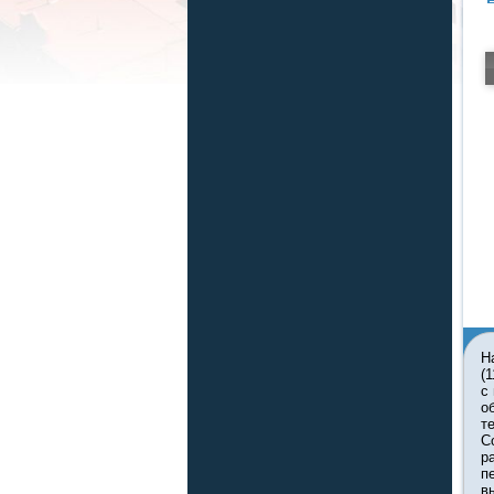
Н
(
с
о
т
С
р
п
в