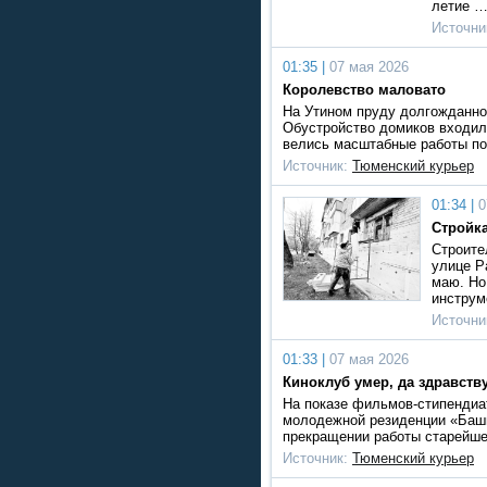
летие 
Источни
01:35 |
07 мая 2026
Королевство маловато
На Утином пруду долгожданное
Обустройство домиков входило
велись масштабные работы по
Источник:
Тюменский курьер
01:34 |
0
Стройк
Строите
улице Р
маю. Но
инструм
Источни
01:33 |
07 мая 2026
Киноклуб умер, да здравств
На показе фильмов-стипендиа
молодежной резиденции «Баш
прекращении работы старейше
Источник:
Тюменский курьер