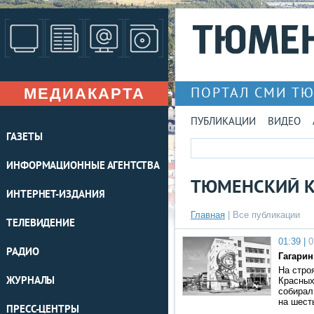
МЕДИАКАРТА
ПОРТАЛ СМИ Т
ПУБЛИКАЦИИ
ВИДЕО
ГАЗЕТЫ
ИНФОРМАЦИОННЫЕ АГЕНТСТВА
ТЮМЕНСКИЙ К
ИНТЕРНЕТ-ИЗДАНИЯ
Главная
|
Все публикации
ТЕЛЕВИДЕНИЕ
01:39 |
0
РАДИО
Гагарин
На стро
ЖУРНАЛЫ
Красных
собирал
на шест
ПРЕСС-ЦЕНТРЫ
…