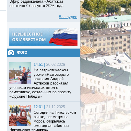
Эфир радиоканала «Абатский
вестник» 07 августа 2026 года
Все аудио
ФОТО
14:51 |
26.02.2026
На патриотическом
уроке «Разговоры о
важном» Андрей
Артюхов рассказал
ученикам ишимских школ о
памятниках, созданных по проекту
«Оружие Победы»
12:01 |
21.12.2025
Сегодня на Никольском
рынке, несмотря на
мороз, открылась
ежегодная «Зимняя
Никольская ярмарка».