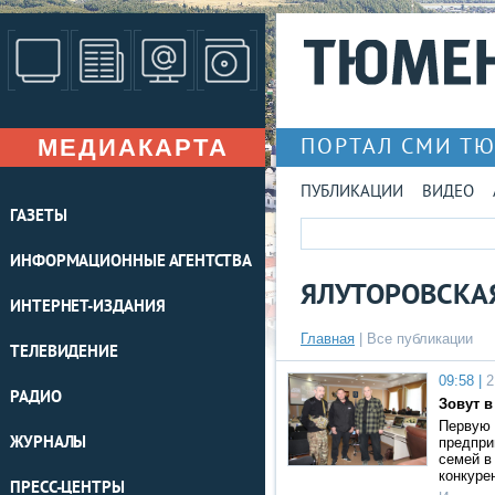
МЕДИАКАРТА
ПОРТАЛ СМИ Т
ПУБЛИКАЦИИ
ВИДЕО
ГАЗЕТЫ
ИНФОРМАЦИОННЫЕ АГЕНТСТВА
ЯЛУТОРОВСКА
ИНТЕРНЕТ-ИЗДАНИЯ
Главная
|
Все публикации
ТЕЛЕВИДЕНИЕ
09:58 |
2
РАДИО
Зовут в
Первую 
ЖУРНАЛЫ
предпри
семей в
конкуре
ПРЕСС-ЦЕНТРЫ