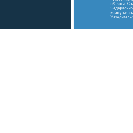
области. Св
Федеральной
коммуникаци
Учредитель