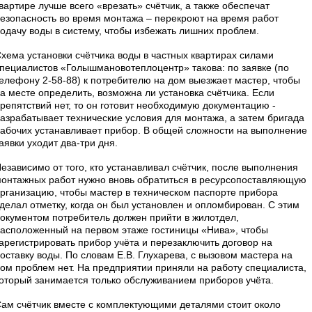
вартире лучше всего «врезать» счётчик, а также обеспечат
езопасность во время монтажа – перекроют на время работ
одачу воды в систему, чтобы избежать лишних проблем.
хема установки счётчика воды в частных квартирах силами
пециалистов «Голышмановотеплоцентр» такова: по заявке (по
елефону 2-58-88) к потребителю на дом выезжает мастер, чтобы
а месте определить, возможна ли установка счётчика. Если
репятствий нет, то он готовит необходимую документацию -
азрабатывает технические условия для монтажа, а затем бригада
абочих устанавливает прибор. В общей сложности на выполнение
аявки уходит два-три дня.
езависимо от того, кто устанавливал счётчик, после выполнения
онтажных работ нужно вновь обратиться в ресурсопоставляющую
рганизацию, чтобы мастер в техническом паспорте прибора
делал отметку, когда он был установлен и опломбирован. С этим
окументом потребитель должен прийти в жилотдел,
асположенный на первом этаже гостиницы «Нива», чтобы
арегистрировать прибор учёта и перезаключить договор на
оставку воды. По словам Е.В. Глухарева, с вызовом мастера на
ом проблем нет. На предприятии приняли на работу специалиста,
оторый занимается только обслуживанием приборов учёта.
ам счётчик вместе с комплектующими деталями стоит около