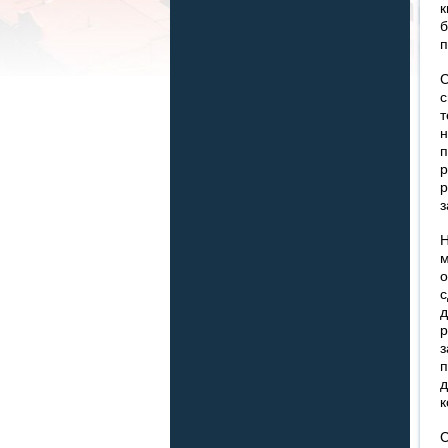
к
б
п
С
с
т
н
п
р
р
з
Н
м
о
с
д
р
з
п
д
к
С