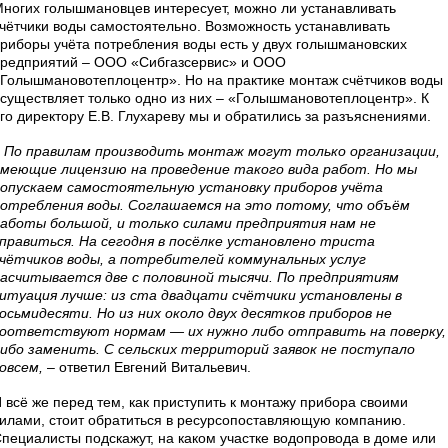
ногих голышмановцев интересует, можно ли устанавливать
чётчики воды самостоятельно. Возможность устанавливать
риборы учёта потребления воды есть у двух голышмановских
редприятий – ООО «Сибгазсервис» и ООО
Голышмановотеплоцентр». Но на практике монтаж счётчиков воды
существляет только одно из них – «Голышмановотеплоцентр». К
го директору Е.В. Глухареву мы и обратились за разъяснениями.
 По правилам производить монтаж могут только организации,
меющие лицензию на проведение такого вида работ. Но мы
опускаем самостоятельную установку приборов учёта
отребления воды. Соглашаемся на это потому, что объём
аботы большой, и только силами предприятия нам не
правиться. На сегодня в посёлке установлено триста
чётчиков воды, а потребителей коммунальных услуг
асчитывается две с половиной тысячи. По предприятиям
итуация лучше: из ста двадцати счётчики установлены в
осьмидесяти. Но из них около двух десятков приборов не
оответствуют нормам — их нужно либо отправить на поверку,
ибо заменить. С сельских территорий заявок не поступало
овсем,
– ответил Евгений Витальевич.
 всё же перед тем, как приступить к монтажу прибора своими
илами, стоит обратиться в ресурсопоставляющую компанию.
пециалисты подскажут, на каком участке водопровода в доме или