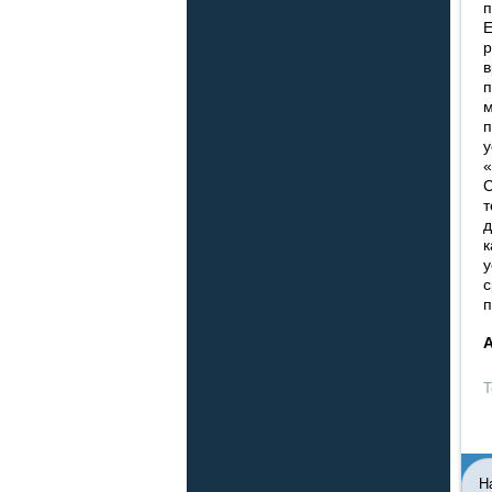
п
Е
р
в
п
м
п
у
«
С
т
д
к
у
с
п
Т
Н