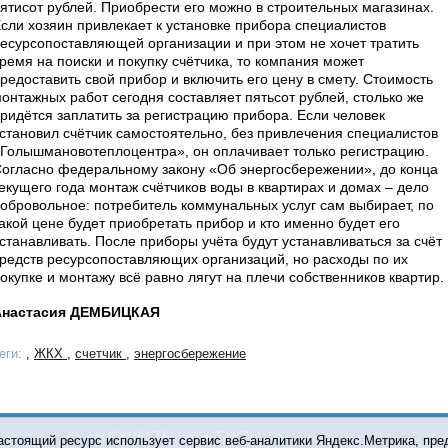
ятисот рублей. Приобрести его можно в строительных магазинах.
сли хозяин привлекает к установке прибора специалистов
есурсопоставляющей организации и при этом не хочет тратить
ремя на поиски и покупку счётчика, то компания может
редоставить свой прибор и включить его цену в смету. Стоимость
онтажных работ сегодня составляет пятьсот рублей, столько же
ридётся заплатить за регистрацию прибора. Если человек
становил счётчик самостоятельно, без привлечения специалистов
Голышмановотеплоцентра», он оплачивает только регистрацию.
огласно федеральному закону «Об энергосбережении», до конца
екущего года монтаж счётчиков воды в квартирах и домах – дело
обровольное: потребитель коммунальных услуг сам выбирает, по
акой цене будет приобретать прибор и кто именно будет его
станавливать. После приборы учёта будут устанавливаться за счёт
редств ресурсопоставляющих организаций, но расходы по их
окупке и монтажу всё равно лягут на плечи собственников квартир.
Анастасия ДЕМБИЦКАЯ
еги:
,
ЖКХ
,
счетчик
,
энергосбережение
О ПРОЕКТЕ
КОНТАКТЫ
астоящий ресурс использует сервис веб-аналитики Яндекс.Метрика, пр