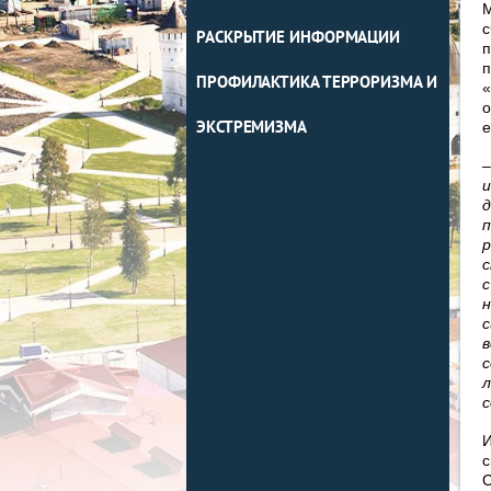
М
с
РАСКРЫТИЕ ИНФОРМАЦИИ
п
п
ПРОФИЛАКТИКА ТЕРРОРИЗМА И
«
о
ЭКСТРЕМИЗМА
е
–
и
д
п
р
с
с
н
с
в
с
л
с
И
с
С