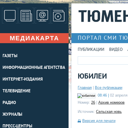
МЕДИАКАРТА
ПОРТАЛ СМИ Т
ПУБЛИКАЦИИ
ВИДЕО
ГАЗЕТЫ
ИНФОРМАЦИОННЫЕ АГЕНТСТВА
ЮБИЛЕИ
ИНТЕРНЕТ-ИЗДАНИЯ
Главная
|
Все публикации
ТЕЛЕВИДЕНИЕ
08:46 |
02 апреля
РАДИО
Номер:
26
|
Архив номеров
Источник:
Сельская новь
ЖУРНАЛЫ
Версия для печати
ПРЕСС-ЦЕНТРЫ