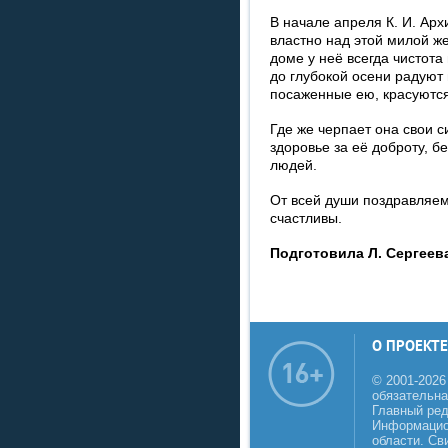
В начале апреля К. И. Арх
властно над этой милой ж
доме у неё всегда чистота
до глубокой осени радуют 
посаженные ею, красуются
Где же черпает она свои 
здоровье за её доброту, б
людей.
От всей души поздравляем 
счастливы.
Подготовила Л. Сергеев
О ПРОЕКТЕ
© 2001-2026
обязательна
Главный реда
Информацио
области. Св