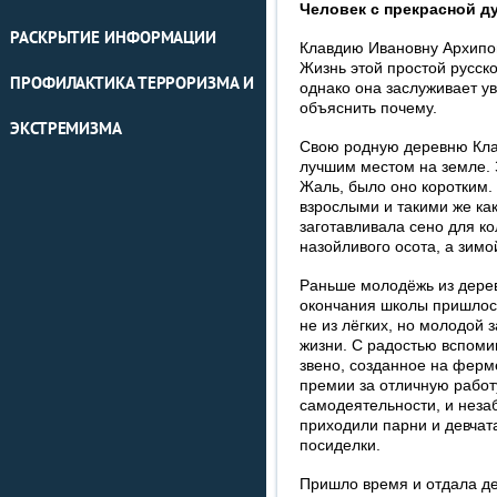
Человек с прекрасной д
РАСКРЫТИЕ ИНФОРМАЦИИ
Клавдию Ивановну Архипов
Жизнь этой простой русск
ПРОФИЛАКТИКА ТЕРРОРИЗМА И
однако она заслуживает ув
объяснить почему.
ЭКСТРЕМИЗМА
Свою родную деревню Кла
лучшим местом на земле. 
Жаль, было оно коротким. 
взрослыми и такими же ка
заготавливала сено для к
назойливого осота, а зимо
Раньше молодёжь из дерев
окончания школы пришлось
не из лёгких, но молодой 
жизни. С радостью вспоми
звено, созданное на ферм
премии за отличную работу
самодеятельности, и неза
приходили парни и девчат
посиделки.
Пришло время и отдала де