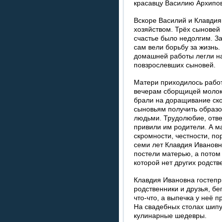
красавцу Василию Архипов
Вскоре Василий и Клавдия
хозяйством. Трёх сыновей
счастье было недолгим. З
сам вели борьбу за жизнь. 
домашней работы легли на
повзрослевших сыновей.
Матери приходилось работа
вечерам сборщицей молок
брали на доращивание скот
сыновьям получить образо
людьми. Трудолюбие, отве
привили им родители. А м
скромности, честности, п
семи лет Клавдия Ивановн
постели матерью, а потом 
которой нет других родств
Клавдия Ивановна гостепр
родственники и друзья, бе
что-что, а выпечка у неё 
На свадебных столах шипу
кулинарные шедевры.